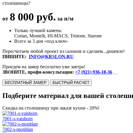
столешницы?
8 000 руб.
от
за п/м
Только лучший камень:
Corian, Montelli, HI-MACS, Tristone, Starone
Всего за 3 дня «под ключ»
Пересчитаем любой проект из салонов и сделаем...дешевле!
ПИШИТЕ:
INFO@KRSLON.RU
Приедем на замер бесплатно уже завтра!
ЗВОНИТЕ, профи-консультация:
+7 (921) 936-18-36
БЕСПЛАТНЫЙ ЗАМЕР
БЫСТРЫЙ РАСЧЕТ
Подберите материал для вашей столеш
Скидка на столешницу при заказе кухни - 20%!
7001-s-vaishorn
7002-s-monblan