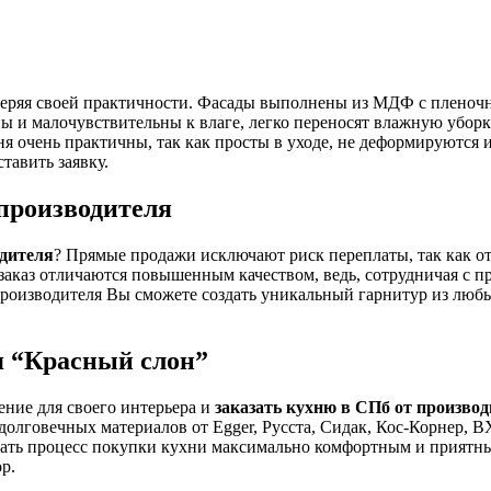
 теряя своей практичности. Фасады выполнены из МДФ с пленоч
ы и малочувствительны к влаге, легко переносят влажную уборк
я очень практичны, так как просты в уходе, не деформируются 
тавить заявку.
производителя
одителя
? Прямые продажи исключают риск переплаты, так как от
заказ отличаются повышенным качеством, ведь, сотрудничая с п
 производителя Вы сможете создать уникальный гарнитур из люб
я “Красный слон”
ние для своего интерьера и
заказать кухню в СПб от произво
 долговечных материалов от Egger, Русста, Сидак, Кос-Корнер,
ать процесс покупки кухни максимально комфортным и приятным
р.