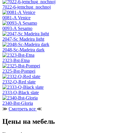
7022-6-jemchug_nochnoj
0081-A Venice
0093-A Sesamo
2047-Sc Madeira light
2048-Sc-Madeira dark
2323-Bst-Etna
2325-Bst-Pompei
2332-Q-Red slate
2333-Q-Black slate
2340-Bst-Gloria
≫
Смотреть все
≪
Цены на мебель