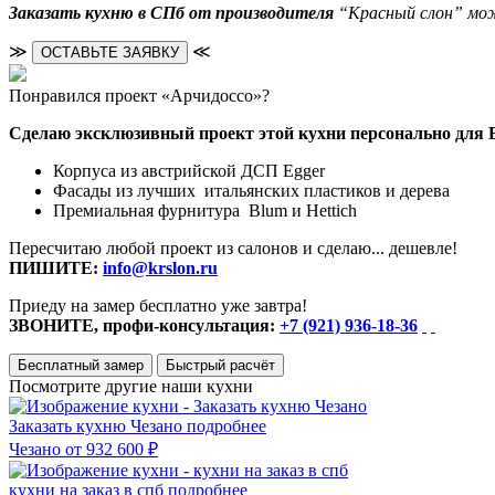
Заказать кухню в СПб от производителя
“Красный слон” можн
≫
≪
ОСТАВЬТЕ ЗАЯВКУ
Понравился проект «Арчидоссо»?
Сделаю эксклюзивный проект этой кухни персонально для 
Корпуса из австрийской ДСП Egger
Фасады из лучших итальянских пластиков и дерева
Премиальная фурнитура Blum и Hettich
Пересчитаю любой проект из салонов и сделаю... дешевле!
ПИШИТЕ:
info@krslon.ru
Приеду на замер бесплатно уже завтра!
ЗВОНИТЕ, профи-консультация:
+7 (921) 936-18-36
Бесплатный замер
Быстрый расчёт
Посмотрите другие наши кухни
Заказать кухню Чезано
подробнее
Чезано
от 932 600 ₽
кухни на заказ в спб
подробнее