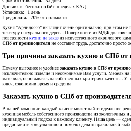
Срок изготовления:
35 дней
Доставка:
бесплатно
0₽
в пределах КАД
Установка:
1 день
Предоплата:
70% от стоимости
Кухня “Арчидоссо” выглядит очень оригинально, при этом не
текстуру натурального дерева. Поверхности из МДФ долговечн
поверхности
кухни на заказ
из искусственного акрилового камн
СПб от производителя
не составит труда, достаточно просто ос
Три причины заказать кухню в СПб от 
Почему выгоднее и удобнее
заказать кухню в СПб от произв
исключительно изделие и необходимые Вам услуги. Мебель на 
материал, основываясь на собственных критериях качества. У
ключ, сэкономив время и средства.
Заказать кухню в СПб от производител
В нашей компании каждый клиент может найти идеальное реше
кухонная мебель собственного производства из экологичных и
индивидуальный подход к каждому клиенту. Наша цель — сдел
предоставить консультацию и помочь сделать правильный выбо