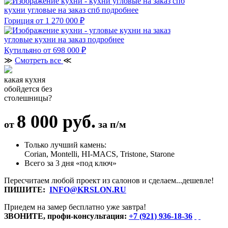
кухни угловые на заказ спб
подробнее
Гориция
от 1 270 000 ₽
угловые кухни на заказ
подробнее
Кутильяно
от 698 000 ₽
≫
Смотреть все
≪
какая кухня
обойдется без
столешницы?
8 000 руб.
от
за п/м
Только лучший камень:
Corian, Montelli, HI-MACS, Tristone, Starone
Всего за 3 дня «под ключ»
Пересчитаем любой проект из салонов и сделаем...дешевле!
ПИШИТЕ:
INFO@KRSLON.RU
Приедем на замер бесплатно уже завтра!
ЗВОНИТЕ, профи-консультация:
+7 (921) 936-18-36