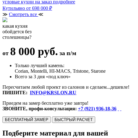
угловые кухни на заказ
подробнее
Кутильяно
от 698 000 ₽
≫
Смотреть все
≪
какая кухня
обойдется без
столешницы?
8 000 руб.
от
за п/м
Только лучший камень:
Corian, Montelli, HI-MACS, Tristone, Starone
Всего за 3 дня «под ключ»
Пересчитаем любой проект из салонов и сделаем...дешевле!
ПИШИТЕ:
INFO@KRSLON.RU
Приедем на замер бесплатно уже завтра!
ЗВОНИТЕ, профи-консультация:
+7 (921) 936-18-36
БЕСПЛАТНЫЙ ЗАМЕР
БЫСТРЫЙ РАСЧЕТ
Подберите материал для вашей