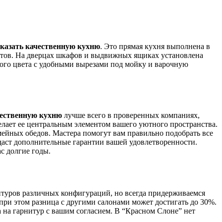
аказать качественную кухню
. Это прямая кухня выполнена в
нтов. На дверцах шкафов и выдвижных ящиках установлена
рого цвета с удобными вырезами под мойку и варочную
чественную кухню
лучше всего в проверенных компаниях,
делает ее центральным элементом вашего уютного пространства.
емейных обедов. Мастера помогут вам правильно подобрать все
здаст дополнительные гарантии вашей удовлетворенности.
ас долгие годы.
итуров различных конфигураций, но всегда придерживаемся
ри этом разница с другими салонами может достигать до 30%.
а на гарнитур с вашим согласием. В “Красном Слоне” нет