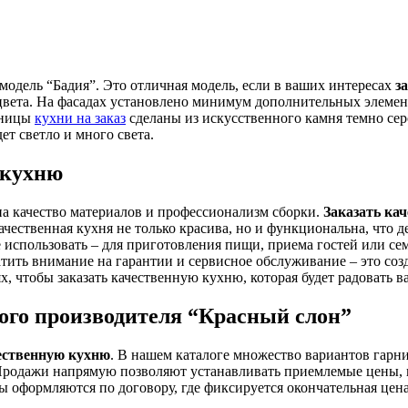
модель “Бадия”. Это отличная модель, если в ваших интересах
з
цвета. На фасадах установлено минимум дополнительных элеме
шницы
кухни на заказ
сделаны из искусственного камня темно се
ет светло и много света.
 кухню
а качество материалов и профессионализм сборки.
Заказать ка
чественная кухня не только красива, но и функциональна, что 
е использовать – для приготовления пищи, приема гостей или с
атить внимание на гарантии и сервисное обслуживание – это со
, чтобы заказать качественную кухню, которая будет радовать в
ого производителя “Красный слон”
чественную кухню
. В нашем каталоге множество вариантов гарн
Продажи напрямую позволяют устанавливать приемлемые цены, п
ы оформляются по договору, где фиксируется окончательная цен