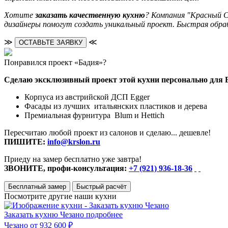
Хотите
заказать качественную кухню
? Компания "Красный С
дизайнеры помогут создать уникальный проект. Быстрая обраб
≫
≪
ОСТАВЬТЕ ЗАЯВКУ
Понравился проект «Бадия»?
Сделаю эксклюзивный проект этой кухни персонально для 
Корпуса из австрийской ДСП Egger
Фасады из лучших итальянских пластиков и дерева
Премиальная фурнитура Blum и Hettich
Пересчитаю любой проект из салонов и сделаю... дешевле!
ПИШИТЕ:
info@krslon.ru
Приеду на замер бесплатно уже завтра!
ЗВОНИТЕ, профи-консультация:
+7 (921) 936-18-36
Бесплатный замер
Быстрый расчёт
Посмотрите другие наши кухни
Заказать кухню Чезано
подробнее
Чезано
от 932 600 ₽