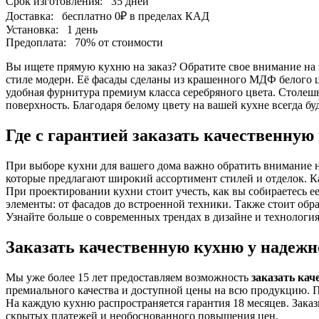
Срок изготовления:
35 дней
Доставка:
бесплатно
0₽
в пределах КАД
Установка:
1 день
Предоплата:
70% от стоимости
Вы ищете прямую кухню на заказ? Обратите свое внимание на 
стиле модерн. Её фасады сделаны из крашенного МДФ белого 
удобная фурнитура премиум класса серебряного цвета. Столе
поверхность. Благодаря белому цвету на вашей кухне всегда буд
Где с гарантией заказать качественную
При выборе кухни для вашего дома важно обратить внимание н
которые предлагают широкий ассортимент стилей и отделок. Ка
При проектировании кухни стоит учесть, как вы собираетесь е
элементы: от фасадов до встроенной техники. Также стоит обр
Узнайте больше о современных трендах в дизайне и технологиях
Заказать качественную кухню у надежн
Мы уже более 15 лет предоставляем возможность
заказать ка
премиального качества и доступной цены на всю продукцию. 
На каждую кухню распространяется гарантия 18 месяцев. Заказ
скрытых платежей и необоснованного повышения цен.