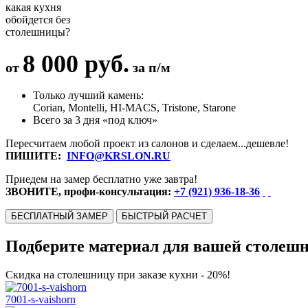
какая кухня
обойдется без
столешницы?
8 000 руб.
от
за п/м
Только лучший камень:
Corian, Montelli, HI-MACS, Tristone, Starone
Всего за 3 дня «под ключ»
Пересчитаем любой проект из салонов и сделаем...дешевле!
ПИШИТЕ:
INFO@KRSLON.RU
Приедем на замер бесплатно уже завтра!
ЗВОНИТЕ, профи-консультация:
+7 (921) 936-18-36
БЕСПЛАТНЫЙ ЗАМЕР
БЫСТРЫЙ РАСЧЕТ
Подберите материал для вашей столеш
Скидка на столешницу при заказе кухни - 20%!
7001-s-vaishorn