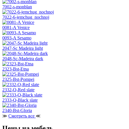
7002-s-monblan
7022-6-jemchug_nochnoj
0081-A Venice
0093-A Sesamo
2047-Sc Madeira light
2048-Sc-Madeira dark
2323-Bst-Etna
2325-Bst-Pompei
2332-Q-Red slate
2333-Q-Black slate
2340-Bst-Gloria
≫
Смотреть все
≪
Цены на мебель