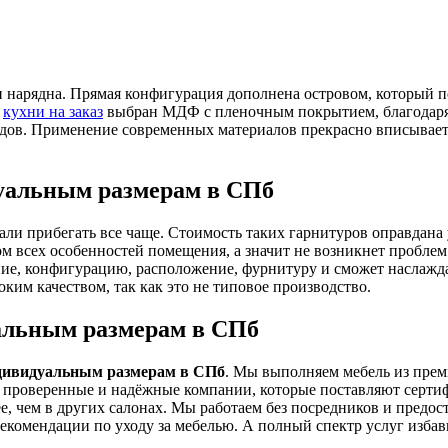
 нарядна. Прямая конфигурация дополнена островом, который п
в
кухни на заказ
выбран МДФ с пленочным покрытием, благодаря 
дов. Применение современных материалов прекрасно вписываетс
дуальным размерам в СПб
али прибегать все чаще. Стоимость таких гарнитуров оправдана 
 всех особенностей помещения, а значит не возникнет проблем 
ие, конфигурацию, расположение, фурнитуру и сможет наслаждат
оким качеством, так как это не типовое производство.
уальным размерам в СПб
ндивидуальным размерам в СПб
. Мы выполняем мебель из пре
, проверенные и надёжные компании, которые поставляют серт
е, чем в других салонах. Мы работаем без посредников и предо
комендации по уходу за мебелью. А полный спектр услуг избави