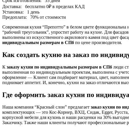
Срок изготовления:
35 дней
Доставка:
бесплатно
0₽
в пределах КАД
Установка:
1 день
Предоплата:
70% от стоимости
Современная кухня “Препотто” в белом цвете функциональна и
“рабочий треугольник”, упростит работу на кухне. Для фасадо
выполнены из искусственного акрилового камня под цвет фаса
индивидуальным размерам в СПб
по цене производителя.
Как создать кухню на заказ по индиви
К
заказу кухни по индивидуальным размерам в СПб
люди ст
выполненная по индивидуальным проектам, выполнена с учетом
оформление — Клиент сам подбирает материал, цвет, наполнен
поднимает аппетит. И, конечно, кухни на заказ отличаются выс
Где оформить заказ кухни по индивид
Наша компания “Красный слон” предлагает
заказ кухни по и
комплектующих — это Кос-Корнер, ВХЦ, Сидак, Egger, Русста
корпусной мебели для кухонь и наши расценки на 30% выгодне
Заказчику. Также наши клиенты получают профессиональные ре