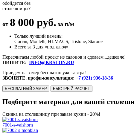
обойдется без
столешницы?
8 000 руб.
от
за п/м
Только лучший камень:
Corian, Montelli, HI-MACS, Tristone, Starone
Всего за 3 дня «под ключ»
Пересчитаем любой проект из салонов и сделаем...дешевле!
ПИШИТЕ:
INFO@KRSLON.RU
Приедем на замер бесплатно уже завтра!
ЗВОНИТЕ, профи-консультация:
+7 (921) 936-18-36
БЕСПЛАТНЫЙ ЗАМЕР
БЫСТРЫЙ РАСЧЕТ
Подберите материал для вашей столеш
Скидка на столешницу при заказе кухни - 20%!
7001-s-vaishorn