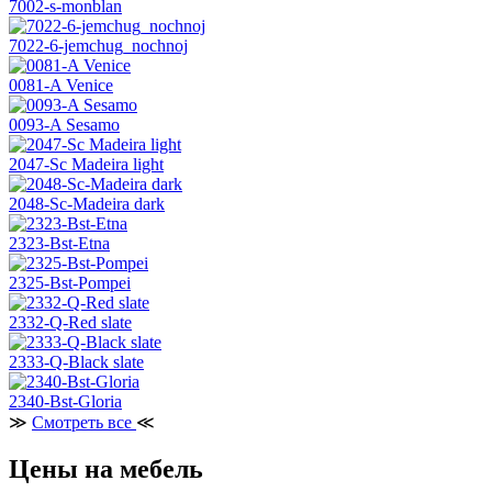
7002-s-monblan
7022-6-jemchug_nochnoj
0081-A Venice
0093-A Sesamo
2047-Sc Madeira light
2048-Sc-Madeira dark
2323-Bst-Etna
2325-Bst-Pompei
2332-Q-Red slate
2333-Q-Black slate
2340-Bst-Gloria
≫
Смотреть все
≪
Цены на мебель