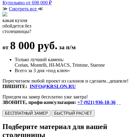
Кутильяно
от 698 000 ₽
≫
Смотреть все
≪
какая кухня
обойдется без
столешницы?
8 000 руб.
от
за п/м
Только лучший камень:
Corian, Montelli, HI-MACS, Tristone, Starone
Всего за 3 дня «под ключ»
Пересчитаем любой проект из салонов и сделаем...дешевле!
ПИШИТЕ:
INFO@KRSLON.RU
Приедем на замер бесплатно уже завтра!
ЗВОНИТЕ, профи-консультация:
+7 (921) 936-18-36
БЕСПЛАТНЫЙ ЗАМЕР
БЫСТРЫЙ РАСЧЕТ
Подберите материал для вашей
столешницы