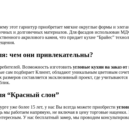
 чему этот гарнитур приобретает мягкие округлые формы и элег
чных и долговечных материалов. Для фасадов использован МДФ,
твенного акрилового камня, что придает кухне “Брайес” технол
ещения.
еля: чем они привлекательны?
требителей. Возможность изготовить
угловые кухни на заказ от
рые сам подбирает Клиент, обладают уникальным цветовым сочет
х размеров составляется эксклюзивный проект, где учитываются
блик.
еля “Красный слон”
рге уже более 15 лет, у нас Вы всегда можете приобрести
углов
едь мы работаем напрямую, не включая в цену торговые наценки
нтересным. У нас бесплатный замер, мы проводим консультиров