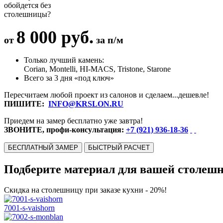
обойдется без
столешницы?
8 000 руб.
от
за п/м
Только лучший камень:
Corian, Montelli, HI-MACS, Tristone, Starone
Всего за 3 дня «под ключ»
Пересчитаем любой проект из салонов и сделаем...дешевле!
ПИШИТЕ:
INFO@KRSLON.RU
Приедем на замер бесплатно уже завтра!
ЗВОНИТЕ, профи-консультация:
+7 (921) 936-18-36
БЕСПЛАТНЫЙ ЗАМЕР
БЫСТРЫЙ РАСЧЕТ
Подберите материал для вашей столеш
Скидка на столешницу при заказе кухни - 20%!
7001-s-vaishorn