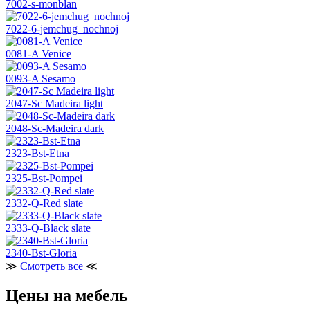
7002-s-monblan
7022-6-jemchug_nochnoj
0081-A Venice
0093-A Sesamo
2047-Sc Madeira light
2048-Sc-Madeira dark
2323-Bst-Etna
2325-Bst-Pompei
2332-Q-Red slate
2333-Q-Black slate
2340-Bst-Gloria
≫
Смотреть все
≪
Цены на мебель