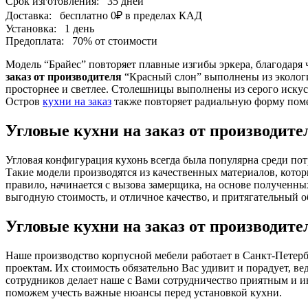
Срок изготовления:
35 дней
Доставка:
бесплатно
0₽
в пределах КАД
Установка:
1 день
Предоплата:
70% от стоимости
Модель “Брайес” повторяет плавные изгибы эркера, благодаря
заказ от производителя
“Красный слон” выполнены из экологи
просторнее и светлее. Столешницы выполнены из серого искусс
Остров
кухни на заказ
также повторяет радиальную форму пом
Угловые кухни на заказ от производит
Угловая конфигурация кухонь всегда была популярна среди по
Такие модели производятся из качественных материалов, кото
правило, начинается с вызова замерщика, на основе полученны
выгодную стоимость, и отличное качество, и притягательный о
Угловые кухни на заказ от производит
Наше производство корпусной мебели работает в Санкт-Петербу
проектам. Их стоимость обязательно Вас удивит и порадует, в
сотрудников делает наше с Вами сотрудничество приятным и и
поможем учесть важные нюансы перед установкой кухни.