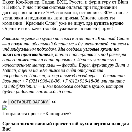
Egger, Кос-Корнер, Сидак, ВХЦ, Русста, и фурнитуру от Blum
и Hettich. У нас гибкая система оплаты: при подписании
договора вы вносите 70% стоимости, оставшиеся 30% - после
установки и подписания акта приема. Многие клиенты
компании "Красный Слон" уже не ищут,
где купить кухню
.
Оцените и вы качество обслуживания в нашей фирме!
Закажите угловую кухню на заказ в компании «Красный Слон»
— и получите идеальный баланс между эргономикой, стилем и
индивидуальным подходом. Мы создаем
угловые кухни на
заказ от производителя
, точно подстраиваясь под размеры
вашего помещения и ваши привычки. Используем только
качественные материалы — фасады Egger, фурнитуру Blum и
Hettich, а цены на 30% ниже за счёт отсутствия
посредников. Проект, замер и выезд дизайнера — бесплатно.
Звоните: +7 (921) 936-18-36, +7 (812) 936-18-36 или пишите
на info@krslon.ru — и мы поможем создать кухню, которая
будет радовать вас каждый день.
≫
≪
ОСТАВЬТЕ ЗАЯВКУ
Понравился проект «Каподризе»?
Сделаю эксклюзивный проект этой кухни персонально для
Вас!