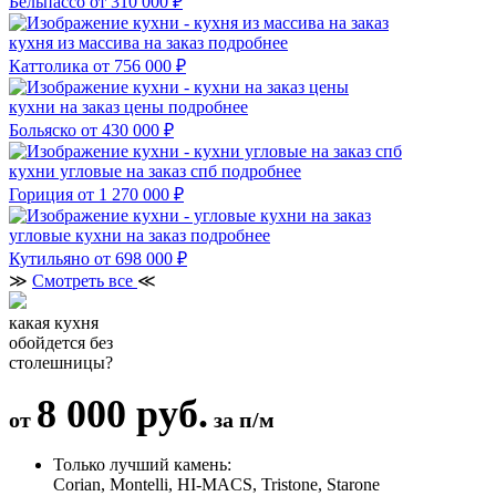
Бельпассо
от 310 000 ₽
кухня из массива на заказ
подробнее
Каттолика
от 756 000 ₽
кухни на заказ цены
подробнее
Больяско
от 430 000 ₽
кухни угловые на заказ спб
подробнее
Гориция
от 1 270 000 ₽
угловые кухни на заказ
подробнее
Кутильяно
от 698 000 ₽
≫
Смотреть все
≪
какая кухня
обойдется без
столешницы?
8 000 руб.
от
за п/м
Только лучший камень:
Corian, Montelli, HI-MACS, Tristone, Starone