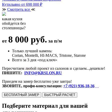
Кутильяно
от 698 000 ₽
≫
Смотреть все
≪
какая кухня
обойдется без
столешницы?
8 000 руб.
от
за п/м
Только лучший камень:
Corian, Montelli, HI-MACS, Tristone, Starone
Всего за 3 дня «под ключ»
Пересчитаем любой проект из салонов и сделаем...дешевле!
ПИШИТЕ:
INFO@KRSLON.RU
Приедем на замер бесплатно уже завтра!
ЗВОНИТЕ, профи-консультация:
+7 (921) 936-18-36
БЕСПЛАТНЫЙ ЗАМЕР
БЫСТРЫЙ РАСЧЕТ
Подберите материал для вашей