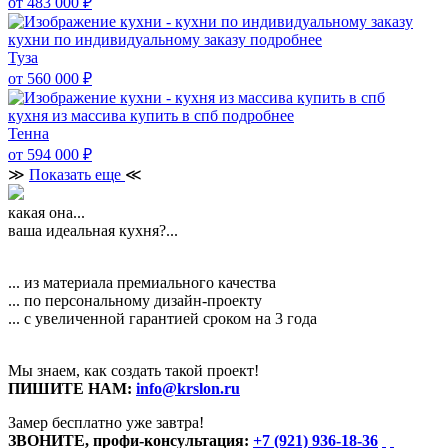
от 483 000
₽
кухни по индивидуальному заказу
подробнее
Туза
от 560 000
₽
кухня из массива купить в спб
подробнее
Тенна
от 594 000
₽
≫
Показать еще
≪
какая она...
ваша идеальная кухня?...
... из материала премиального качества
... по персональному дизайн-проекту
... с увеличенной гарантией сроком на 3 года
Мы знаем, как создать такой проект!
ПИШИТЕ НАМ:
info@krslon.ru
Замер бесплатно уже завтра!
ЗВОНИТЕ, профи-консультация:
+7 (921) 936-18-36