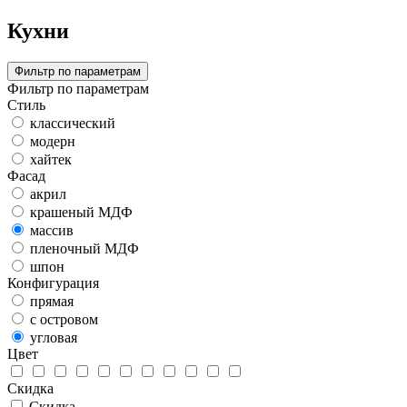
Кухни
Фильтр по параметрам
Фильтр по параметрам
Стиль
классический
модерн
хайтек
Фасад
акрил
крашеный МДФ
массив
пленочный МДФ
шпон
Конфигурация
прямая
с островом
угловая
Цвет
Скидка
Скидка