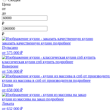
Цена
от
до
₽
₽
заказать качественную кухню
подробнее
Пульсано
от 575 000
₽
классическая кухня спб купить
подробнее
Вивероне
от 536 000
₽
кухни из массива в спб от производителя
подробнее
Грозьо
от 658 000
₽
кухня из массива на заказ
подробнее
Ликата
от 632 000
₽