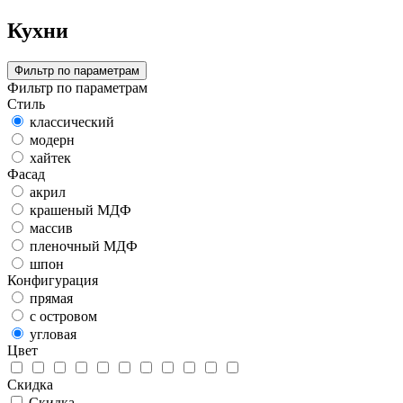
Кухни
Фильтр по параметрам
Фильтр по параметрам
Стиль
классический
модерн
хайтек
Фасад
акрил
крашеный МДФ
массив
пленочный МДФ
шпон
Конфигурация
прямая
с островом
угловая
Цвет
Скидка
Скидка