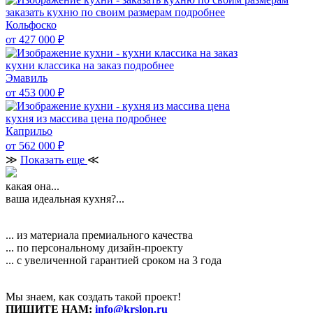
заказать кухню по своим размерам
подробнее
Кольфоско
от 427 000
₽
кухни классика на заказ
подробнее
Эмавиль
от 453 000
₽
кухня из массива цена
подробнее
Каприльо
от 562 000
₽
≫
Показать еще
≪
какая она...
ваша идеальная кухня?...
... из материала премиального качества
... по персональному дизайн-проекту
... с увеличенной гарантией сроком на 3 года
Мы знаем, как создать такой проект!
ПИШИТЕ НАМ:
info@krslon.ru