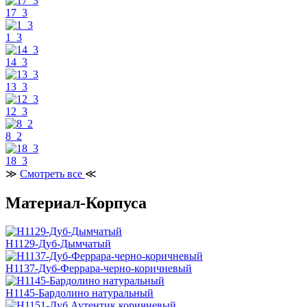
17_3
1_3
14_3
13_3
12_3
8_2
18_3
≫
Смотреть все
≪
Материал-Корпуса
H1129-Дуб-Дымчатый
H1137-Дуб-Феррара-черно-коричневый
H1145-Бардолино натуральный