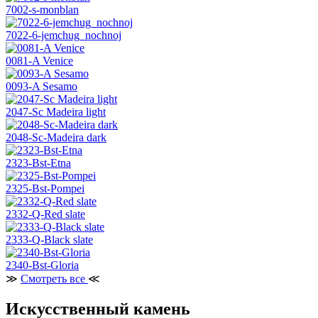
7002-s-monblan
7022-6-jemchug_nochnoj
0081-A Venice
0093-A Sesamo
2047-Sc Madeira light
2048-Sc-Madeira dark
2323-Bst-Etna
2325-Bst-Pompei
2332-Q-Red slate
2333-Q-Black slate
2340-Bst-Gloria
≫
Смотреть все
≪
Искусственный камень