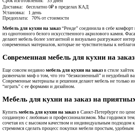
Срок изготовления:
35 дней
Доставка:
бесплатно
0₽
в пределах КАД
Установка:
1 день
Предоплата:
70% от стоимости
Мебель для кухни на заказ
“Ренде” соединила в себе комфорт 
из однотонного белого искусственного акрилового камня. Фас
делают мебель более элегантной и визуально разгружают инте
современных материалов, которые не чувствительны к неблаг
Современная мебель для кухни на заказ
Еще совсем недавно
мебель для кухни на заказ
в стиле хайтек
развенчали миф о том, что это “безжизненный” и неудобный вар
Современные материалы и решения делают мебель не только ин
“играть” с ее формами и дизайном.
Мебель для кухни на заказ на приятны
Купить
мебель для кухни на заказ
в Санкт-Петербурге по цен
созданную с любовью и профессионализмом. Мы гордимся тем, 
сочетая их с высоким качеством и индивидуальным подходом 
стремимся сделать процесс покупки мебели простым, удобным