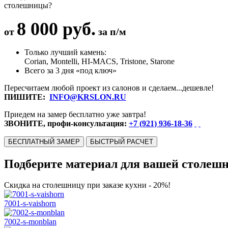
столешницы?
8 000 руб.
от
за п/м
Только лучший камень:
Corian, Montelli, HI-MACS, Tristone, Starone
Всего за 3 дня «под ключ»
Пересчитаем любой проект из салонов и сделаем...дешевле!
ПИШИТЕ:
INFO@KRSLON.RU
Приедем на замер бесплатно уже завтра!
ЗВОНИТЕ, профи-консультация:
+7 (921) 936-18-36
БЕСПЛАТНЫЙ ЗАМЕР
БЫСТРЫЙ РАСЧЕТ
Подберите материал для вашей столеш
Скидка на столешницу при заказе кухни - 20%!
7001-s-vaishorn
7002-s-monblan