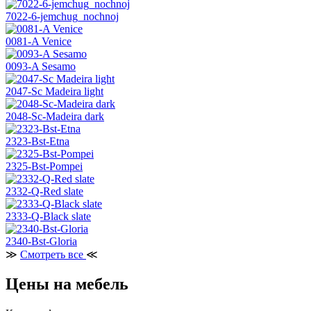
7022-6-jemchug_nochnoj
0081-A Venice
0093-A Sesamo
2047-Sc Madeira light
2048-Sc-Madeira dark
2323-Bst-Etna
2325-Bst-Pompei
2332-Q-Red slate
2333-Q-Black slate
2340-Bst-Gloria
≫
Смотреть все
≪
Цены на мебель