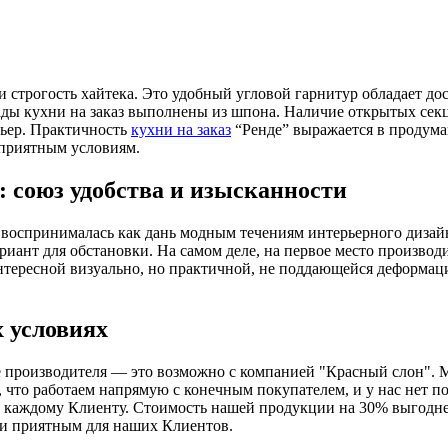
и строгость хайтека. Это удобный угловой гарнитур обладает д
ады кухни на заказ выполнены из шпона. Наличие открытых сек
рьер. Практичность
кухни на заказ
“Ренде” выражается в продума
оприятным условиям.
: союз удобства и изысканности
 воспринималась как дань модным течениям интерьерного дизай
иант для обстановки. На самом деле, на первое место производи
тересной визуально, но практичной, не поддающейся деформаци
х условиях
е производителя — это возможно с компанией "Красный слон". 
что работаем напрямую с конечным покупателем, и у нас нет по
к каждому Клиенту. Стоимость нашей продукции на 30% выгодн
 и приятным для наших Клиентов.