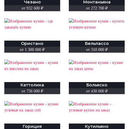
Чезано
Монтаньяна
от 932 600 ₽
от 272 700 ₽
Ористано
Бельпассо
от 1 300 000 ₽
от 310 000 ₽
Каттолика
Больяско
от 756 000 ₽
от 430 000 ₽
Гориция
Кутильяно