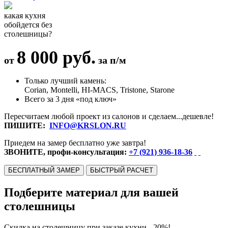
какая кухня
обойдется без
столешницы?
8 000 руб.
от
за п/м
Только лучший камень:
Corian, Montelli, HI-MACS, Tristone, Starone
Всего за 3 дня «под ключ»
Пересчитаем любой проект из салонов и сделаем...дешевле!
ПИШИТЕ:
INFO@KRSLON.RU
Приедем на замер бесплатно уже завтра!
ЗВОНИТЕ, профи-консультация:
+7 (921) 936-18-36
БЕСПЛАТНЫЙ ЗАМЕР
БЫСТРЫЙ РАСЧЕТ
Подберите материал для вашей
столешницы
Скидка на столешницу при заказе кухни - 20%!