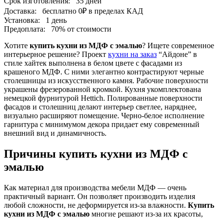
Срок изготовления:
35 дней
Доставка:
бесплатно
0₽
в пределах КАД
Установка:
1 день
Предоплата:
70% от стоимости
Хотите
купить кухни из МДФ с эмалью
? Ищете современное
интерьерное решение? Проект
кухни на заказ
“Айдоне” в
стиле хайтек выполнена в белом цвете с фасадами из
крашеного МДФ. С ними элегантно контрастируют черные
столешницы из искусственного камня. Рабочие поверхности
украшены фрезерованной кромкой. Кухня укомплектована
немецкой фурнитурой Hettich. Полированные поверхности
фасадов и столешниц делают интерьер светлее, наряднее,
визуально расширяют помещение. Черно-белое исполнение
гарнитура с минимумом декора придает ему современный
внешний вид и динамичность.
Причины купить кухни из МДФ с
эмалью
Как материал для производства мебели МДФ — очень
практичный вариант. Он позволяет производить изделия
любой сложности, не деформируется из-за влажности.
Купить
кухни из МДФ с эмалью
многие решают из-за их красоты,