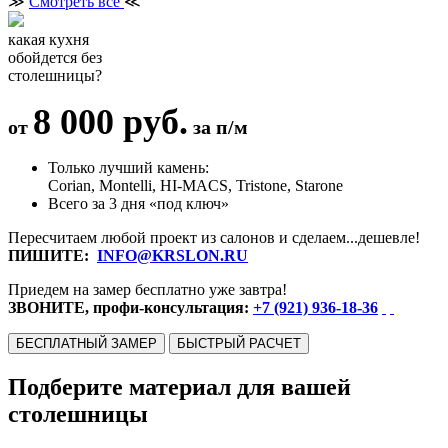
≫
Смотреть все
≪
какая кухня
обойдется без
столешницы?
8 000 руб.
от
за п/м
Только лучший камень:
Corian, Montelli, HI-MACS, Tristone, Starone
Всего за 3 дня «под ключ»
Пересчитаем любой проект из салонов и сделаем...дешевле!
ПИШИТЕ:
INFO@KRSLON.RU
Приедем на замер бесплатно уже завтра!
ЗВОНИТЕ, профи-консультация:
+7 (921) 936-18-36
БЕСПЛАТНЫЙ ЗАМЕР
БЫСТРЫЙ РАСЧЕТ
Подберите материал для вашей
столешницы