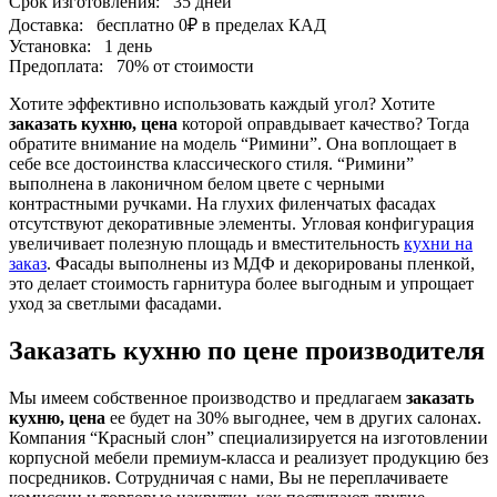
Срок изготовления:
35 дней
Доставка:
бесплатно
0₽
в пределах КАД
Установка:
1 день
Предоплата:
70% от стоимости
Хотите эффективно использовать каждый угол? Хотите
заказать кухню, цена
которой оправдывает качество? Тогда
обратите внимание на модель “Римини”. Она воплощает в
себе все достоинства классического стиля. “Римини”
выполнена в лаконичном белом цвете с черными
контрастными ручками. На глухих филенчатых фасадах
отсутствуют декоративные элементы. Угловая конфигурация
увеличивает полезную площадь и вместительность
кухни на
заказ
. Фасады выполнены из МДФ и декорированы пленкой,
это делает стоимость гарнитура более выгодным и упрощает
уход за светлыми фасадами.
Заказать кухню по цене производителя
Мы имеем собственное производство и предлагаем
заказать
кухню, цена
ее будет на 30% выгоднее, чем в других салонах.
Компания “Красный слон” специализируется на изготовлении
корпусной мебели премиум-класса и реализует продукцию без
посредников. Сотрудничая с нами, Вы не переплачиваете