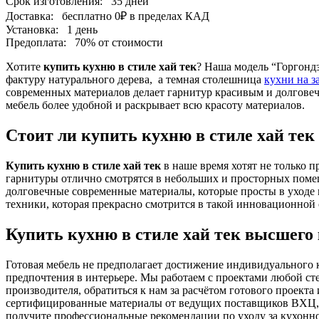
Срок изготовления:
35 дней
Доставка:
бесплатно
0₽
в пределах КАД
Установка:
1 день
Предоплата:
70% от стоимости
Хотите
купить кухню в стиле хай тек
? Наша модель “Горгонд
фактуру натурального дерева, а темная столешница
кухни на з
современных материалов делает гарнитур красивым и долговеч
мебель более удобной и раскрывает всю красоту материалов.
Стоит ли купить кухню в стиле хай тек
Купить кухню в стиле хай тек
в наше время хотят не только 
гарнитуры отлично смотрятся в небольших и просторных помеще
долговечные современные материалы, которые просты в уходе 
техники, которая прекрасно смотрится в такой инновационной 
Купить кухню в стиле хай тек высшего
Готовая мебель не предполагает достижение индивидуального 
предпочтения в интерьере. Мы работаем с проектами любой ст
производителя, обратиться к нам за расчётом готового проек
сертифицированные материалы от ведущих поставщиков ВХЦ, Р
получите профессиональные рекомендации по уходу за кухонн