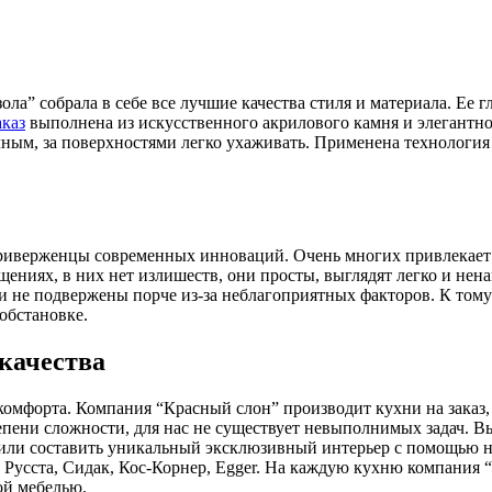
зола” собрала в себе все лучшие качества стиля и материала. 
аказ
выполнена из искусственного акрилового камня и элегантн
ным, за поверхностями легко ухаживать. Применена технология 
приверженцы современных инноваций. Очень многих привлекает
ниях, в них нет излишеств, они просты, выглядят легко и нена
и не подвержены порче из-за неблагоприятных факторов. К том
обстановке.
 качества
комфорта. Компания “Красный слон” производит кухни на заказ,
епени сложности, для нас не существует невыполнимых задач. 
та или составить уникальный эксклюзивный интерьер с помощью
усста, Сидак, Кос-Корнер, Egger. На каждую кухню компания “
ой мебелью.