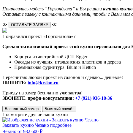
Понравилась модель “Горгондзола” и Вы решили
купить кухню
Оставьте заявку с контактными данными, чтобы с Вами мог с
≫
≪
ОСТАВЬТЕ ЗАЯВКУ
Понравился проект «Горгондзола»?
Сделаю эксклюзивный проект этой кухни персонально для 
Корпуса из австрийской ДСП Egger
Фасады из лучших итальянских пластиков и дерева
Премиальная фурнитура Blum и Hettich
Пересчитаю любой проект из салонов и сделаю... дешевле!
ПИШИТЕ:
info@krslon.ru
Приеду на замер бесплатно уже завтра!
ЗВОНИТЕ, профи-консультация:
+7 (921) 936-18-36
Бесплатный замер
Быстрый расчёт
Посмотрите другие наши кухни
Заказать кухню Чезано
подробнее
Чезано
от 932 600 ₽