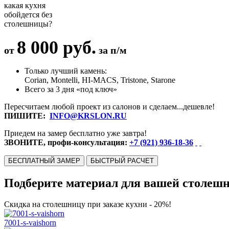
какая кухня
обойдется без
столешницы?
8 000 руб.
от
за п/м
Только лучший камень:
Corian, Montelli, HI-MACS, Tristone, Starone
Всего за 3 дня «под ключ»
Пересчитаем любой проект из салонов и сделаем...дешевле!
ПИШИТЕ:
INFO@KRSLON.RU
Приедем на замер бесплатно уже завтра!
ЗВОНИТЕ, профи-консультация:
+7 (921) 936-18-36
БЕСПЛАТНЫЙ ЗАМЕР
БЫСТРЫЙ РАСЧЕТ
Подберите материал для вашей столеш
Скидка на столешницу при заказе кухни - 20%!
7001-s-vaishorn