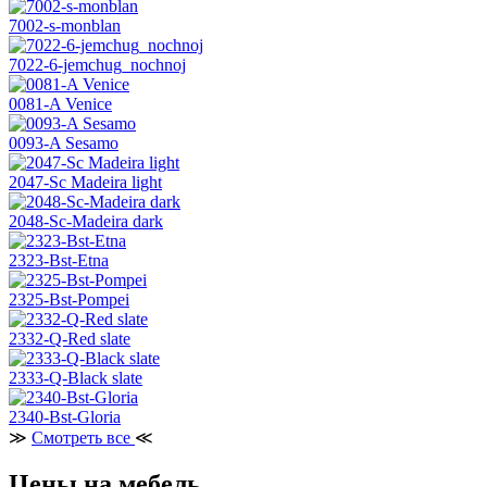
7002-s-monblan
7022-6-jemchug_nochnoj
0081-A Venice
0093-A Sesamo
2047-Sc Madeira light
2048-Sc-Madeira dark
2323-Bst-Etna
2325-Bst-Pompei
2332-Q-Red slate
2333-Q-Black slate
2340-Bst-Gloria
≫
Смотреть все
≪
Цены на мебель