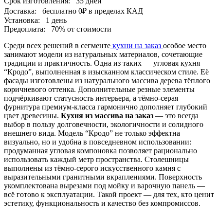
Срок изготовления:
35 дней
Доставка:
бесплатно
0₽
в пределах КАД
Установка:
1 день
Предоплата:
70% от стоимости
Среди всех решений в сегменте
кухни на заказ
особое место
занимают модели из натуральных материалов, сочетающие
традиции и практичность. Одна из таких — угловая кухня
“Кродо”, выполненная в изысканном классическом стиле. Её
фасады изготовлены из натурального массива дерева тёплого
коричневого оттенка. Дополнительные резные элементы
подчёркивают статусность интерьера, а тёмно-серая
фурнитура премиум-класса гармонично дополняет глубокий
цвет древесины.
Кухня из массива на заказ
— это всегда
выбор в пользу долговечности, экологичности и солидного
внешнего вида. Модель “Кродо” не только эффектна
визуально, но и удобна в повседневном использовании:
продуманная угловая компоновка позволяет рационально
использовать каждый метр пространства. Столешницы
выполнены из тёмно-серого искусственного камня с
выразительными гранитными вкраплениями. Поверхность
укомплектована вырезами под мойку и варочную панель —
всё готово к эксплуатации. Такой проект — для тех, кто ценит
эстетику, функциональность и качество без компромиссов.