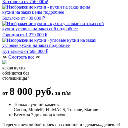
Каттолика
от 756 000 ₽
кухни на заказ цены
подробнее
Больяско
от 430 000 ₽
кухни угловые на заказ спб
подробнее
Гориция
от 1 270 000 ₽
угловые кухни на заказ
подробнее
Кутильяно
от 698 000 ₽
≫
Смотреть все
≪
какая кухня
обойдется без
столешницы?
8 000 руб.
от
за п/м
Только лучший камень:
Corian, Montelli, HI-MACS, Tristone, Starone
Всего за 3 дня «под ключ»
Пересчитаем любой проект из салонов и сделаем...дешевле!