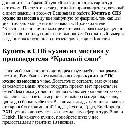
дополнить П-образной кухней или дополнить гарнитур
островом. После этого следует найти производителя, который
снимет замеры и возьмет Ваш заказ в работу.
Купить в СПб
кухню из массива
лучше напрямую от фабрики, так как Вы
значительно выиграете в стоимости. Производитель
“Красный слон” не только предоставляет лояльные расценки
на всю свою продукцию, но и выполняет бесплатный замер и
создание эксклюзивного проекта для каждого Клиента.
Купить в СПб кухню из массива у
производителя “Красный слон”
Наше мебельное производство реализует мебель напрямую,
поэтому Вам будет чрезвычайно выгодно
купить в СПб
кухню из массива
у нас. Достаточно оставить заявку и мы
свяжемся с Вами, чтобы обсудить проект. Нет проекта? Не
беда? Вам помогут наши специалисты, мы выполняет заказы
под ключ: от визита замерщика и выбора материала, стиля,
цвета до сборки мебели у Вас дома. фасады нам поставляются
от европейских компаний Сидак, Русста, Egger, Кос-Корнер,
ВХЦ. устанавливаем только премиальную фурнитуру Blum и
Hettich. На каждую кухню, приобретенную у нас,
предоставляем гарантию 18 месяцев.