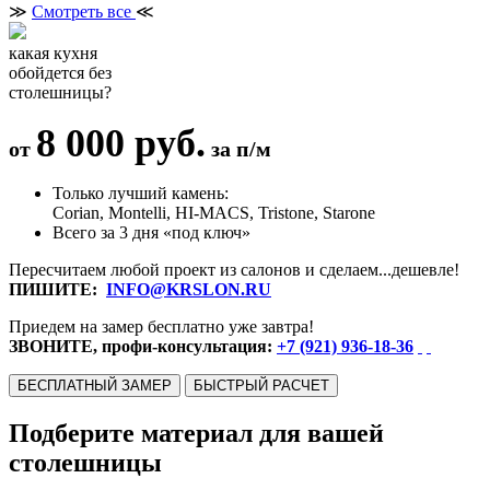
≫
Смотреть все
≪
какая кухня
обойдется без
столешницы?
8 000 руб.
от
за п/м
Только лучший камень:
Corian, Montelli, HI-MACS, Tristone, Starone
Всего за 3 дня «под ключ»
Пересчитаем любой проект из салонов и сделаем...дешевле!
ПИШИТЕ:
INFO@KRSLON.RU
Приедем на замер бесплатно уже завтра!
ЗВОНИТЕ, профи-консультация:
+7 (921) 936-18-36
БЕСПЛАТНЫЙ ЗАМЕР
БЫСТРЫЙ РАСЧЕТ
Подберите материал для вашей
столешницы