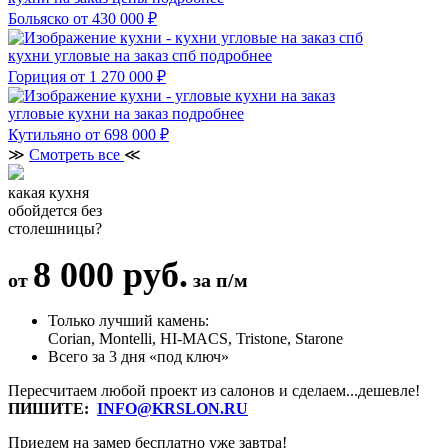
Больяско
от 430 000 ₽
кухни угловые на заказ спб
подробнее
Гориция
от 1 270 000 ₽
угловые кухни на заказ
подробнее
Кутильяно
от 698 000 ₽
≫
Смотреть все
≪
какая кухня
обойдется без
столешницы?
8 000 руб.
от
за п/м
Только лучший камень:
Corian, Montelli, HI-MACS, Tristone, Starone
Всего за 3 дня «под ключ»
Пересчитаем любой проект из салонов и сделаем...дешевле!
ПИШИТЕ:
INFO@KRSLON.RU
Приедем на замер бесплатно уже завтра!