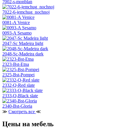
7002-s-monblan
7022-6-jemchug_nochnoj
0081-A Venice
0093-A Sesamo
2047-Sc Madeira light
2048-Sc-Madeira dark
2323-Bst-Etna
2325-Bst-Pompei
2332-Q-Red slate
2333-Q-Black slate
2340-Bst-Gloria
≫
Смотреть все
≪
Цены на мебель