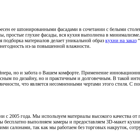
ресен ее шпонированными фасадами в сочетании с белыми столе
мы, простые глухие фасады, вся кухня выполнена в минимализм
ая подборка материалов делает уникальной образ
кухни на заказ
“
 негодность из-за повышенной влажности.
айнера, но и забота о Вашем комфорте. Применение инновационн
ресным по дизайну, но и практичным и долговечным. В такой инт
омичности, что является несомненными чертами этого стиля. С 
 с 2005 года. Мы используем материалы высокого качества от п
ы бесплатно выполняем замеры и предоставляем 3D-макет кухни
ими салонами, так как мы работаем без торговых накруток, сот