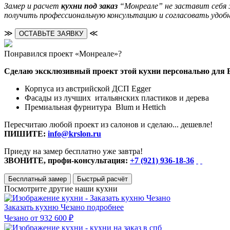
Замер и расчет
кухни под заказ
“Монреале” не заставит себя 
получить профессиональную консультацию и согласовать удоб
≫
≪
ОСТАВЬТЕ ЗАЯВКУ
Понравился проект «Монреале»?
Сделаю эксклюзивный проект этой кухни персонально для 
Корпуса из австрийской ДСП Egger
Фасады из лучших итальянских пластиков и дерева
Премиальная фурнитура Blum и Hettich
Пересчитаю любой проект из салонов и сделаю... дешевле!
ПИШИТЕ:
info@krslon.ru
Приеду на замер бесплатно уже завтра!
ЗВОНИТЕ, профи-консультация:
+7 (921) 936-18-36
Бесплатный замер
Быстрый расчёт
Посмотрите другие наши кухни
Заказать кухню Чезано
подробнее
Чезано
от 932 600 ₽