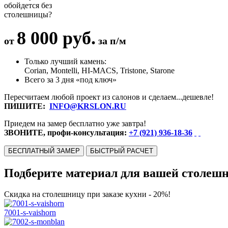
обойдется без
столешницы?
8 000 руб.
от
за п/м
Только лучший камень:
Corian, Montelli, HI-MACS, Tristone, Starone
Всего за 3 дня «под ключ»
Пересчитаем любой проект из салонов и сделаем...дешевле!
ПИШИТЕ:
INFO@KRSLON.RU
Приедем на замер бесплатно уже завтра!
ЗВОНИТЕ, профи-консультация:
+7 (921) 936-18-36
БЕСПЛАТНЫЙ ЗАМЕР
БЫСТРЫЙ РАСЧЕТ
Подберите материал для вашей столеш
Скидка на столешницу при заказе кухни - 20%!
7001-s-vaishorn