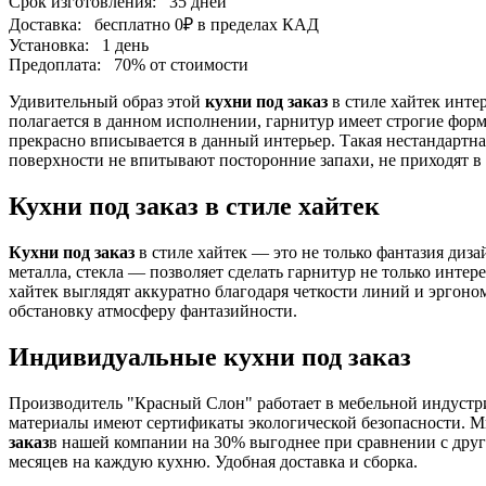
Срок изготовления:
35 дней
Доставка:
бесплатно
0₽
в пределах КАД
Установка:
1 день
Предоплата:
70% от стоимости
Удивительный образ этой
кухни под заказ
в стиле хайтек инте
полагается в данном исполнении, гарнитур имеет строгие фор
прекрасно вписывается в данный интерьер. Такая нестандартн
поверхности не впитывают посторонние запахи, не приходят в
Кухни под заказ в стиле хайтек
Кухни под заказ
в стиле хайтек — это не только фантазия диз
металла, стекла — позволяет сделать гарнитур не только инте
хайтек выглядят аккуратно благодаря четкости линий и эргон
обстановку атмосферу фантазийности.
Индивидуальные кухни под заказ
Производитель "Красный Слон" работает в мебельной индустрии
материалы имеют сертификаты экологической безопасности. М
заказ
в нашей компании на 30% выгоднее при сравнении с друг
месяцев на каждую кухню. Удобная доставка и сборка.