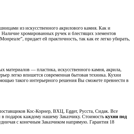
шницами из искусственного акрилового камня. Как и
е. Наличие хромированных ручек и блестящих элементов
Монреале”, придает ей практичность, так как ее легко убирать,
ых материалов — пластика, искусственного камня, акрила,
ерьер легко впишется современная бытовая техника. Кухни
помощью такого интерьерного решения Вы сможете превнести в
оставщиков Кос-Корнер, ВХЦ, Egger, Русста, Сидак. Все
 в подарок каждому нашему Заказчику. Стоимость
кухни под
рудничая с конечным Заказчиком напрямую. Гарантия 18