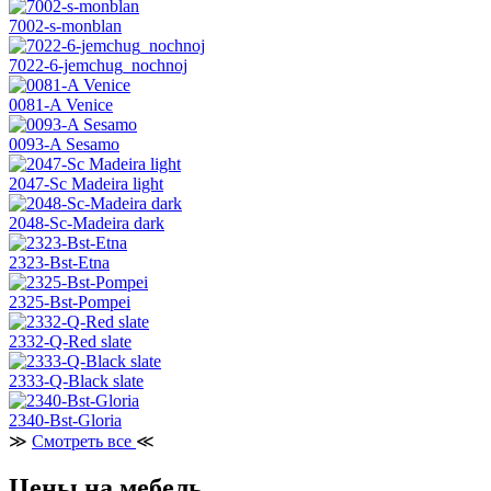
7002-s-monblan
7022-6-jemchug_nochnoj
0081-A Venice
0093-A Sesamo
2047-Sc Madeira light
2048-Sc-Madeira dark
2323-Bst-Etna
2325-Bst-Pompei
2332-Q-Red slate
2333-Q-Black slate
2340-Bst-Gloria
≫
Смотреть все
≪
Цены на мебель