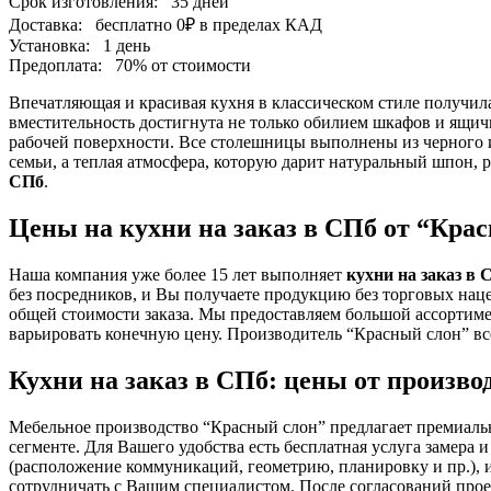
Срок изготовления:
35 дней
Доставка:
бесплатно
0₽
в пределах КАД
Установка:
1 день
Предоплата:
70% от стоимости
Впечатляющая и красивая кухня в классическом стиле получил
вместительность достигнута не только обилием шкафов и ящичк
рабочей поверхности. Все столешницы выполнены из черного 
семьи, а теплая атмосфера, которую дарит натуральный шпон, 
СПб
.
Цены на кухни на заказ в СПб от “Крас
Наша компания уже более 15 лет выполняет
кухни на заказ в 
без посредников, и Вы получаете продукцию без торговых наце
общей стоимости заказа. Мы предоставляем большой ассортиме
варьировать конечную цену. Производитель “Красный слон” все
Кухни на заказ в СПб: цены от произво
Мебельное производство “Красный слон” предлагает премиал
сегменте. Для Вашего удобства есть бесплатная услуга замер
(расположение коммуникаций, геометрию, планировку и пр.), 
сотрудничать с Вашим специалистом. После согласований проек