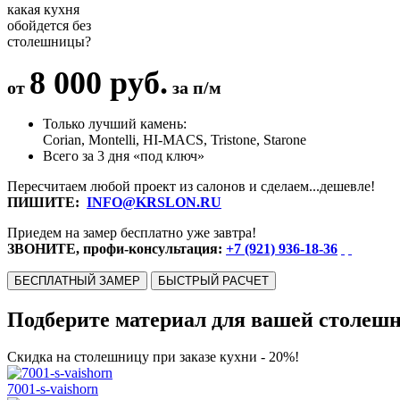
какая кухня
обойдется без
столешницы?
8 000 руб.
от
за п/м
Только лучший камень:
Corian, Montelli, HI-MACS, Tristone, Starone
Всего за 3 дня «под ключ»
Пересчитаем любой проект из салонов и сделаем...дешевле!
ПИШИТЕ:
INFO@KRSLON.RU
Приедем на замер бесплатно уже завтра!
ЗВОНИТЕ, профи-консультация:
+7 (921) 936-18-36
БЕСПЛАТНЫЙ ЗАМЕР
БЫСТРЫЙ РАСЧЕТ
Подберите материал для вашей столеш
Скидка на столешницу при заказе кухни - 20%!
7001-s-vaishorn