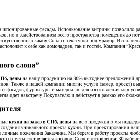
а шпонированные фасады. Использование витрины позволило раз
ов, но и задействованием всего пространства помещения до пот
искусственного камня Corian с текстурой под мрамор. Исполне
расположит к себе как домочадцев, так и гостей. Компания “Кра
ного слона”
СПб, цены
на нашу продукцию на 30% выгоднее предложений др
нок. Также в нашей компании многие услуги (замер, проект) вы
нт фасадов, фурнитуры и материалов для изготовления корпусов
гда идет навстречу Покупателю и действует в рамках его бюдже
дителя
ьные
кухни на заказ в СПб, цены
на всю продукцию мы поддержи
а и создания уникального проекта кухни. При проектировании н
и личные пожелания Заказчика. Мы берем в работу проекты люб
та и сметы составляется договор. Срок изготовления: 30 рабочи