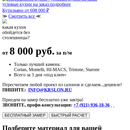
угловые кухни на заказ
подробнее
Кутильяно
от 698 000 ₽
≫
Смотреть все
≪
какая кухня
обойдется без
столешницы?
8 000 руб.
от
за п/м
Только лучший камень:
Corian, Montelli, HI-MACS, Tristone, Starone
Всего за 3 дня «под ключ»
Пересчитаем любой проект из салонов и сделаем...дешевле!
ПИШИТЕ:
INFO@KRSLON.RU
Приедем на замер бесплатно уже завтра!
ЗВОНИТЕ, профи-консультация:
+7 (921) 936-18-36
БЕСПЛАТНЫЙ ЗАМЕР
БЫСТРЫЙ РАСЧЕТ
Подберите материал для вашей