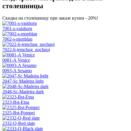
столешницы
Скидка на столешницу при заказе кухни - 20%!
7001-s-vaishorn
7002-s-monblan
7022-6-jemchug_nochnoj
0081-A Venice
0093-A Sesamo
2047-Sc Madeira light
2048-Sc-Madeira dark
2323-Bst-Etna
2325-Bst-Pompei
2332-Q-Red slate