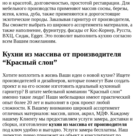
но и красотой, долговечностью, простотой реставрации. Для
мебельного производства применяют массив сосны, березы,
ясеня, клена, дуба, также применяются и дорогостоящие
экзотические породы. Заказывая гарнитур от производителя,
Вы сможете выбрать из широкого ассортимента материалов, а
также наполнение, фурнитуру, фасады от Кос-Корнер, Русста,
ВХЦ, Сидак, Egger. Это позволит выполнить кухню согласно
всем Вашим пожеланиям.
Кухни из массива от производителя
“Красный слон”
Хотите воплотить в жизнь Ваши идеи о новой кухне? Ищете
производителей и дизайнеров, которые помогут Вам создать
проект и на его основе изготовить идеальный кухонный
гарнитур? В штате мебельной компании “Красный слон”
именно такие люди! Наши мебельщики имеют практический
опыт более 20 лет и выполнят в срок проект любой
сложности. К Вашему вниманию широкий ассортимент
отличных материалов: массив, шпон, акрил, МДФ. Каждому
нашему Клиенту мы предоставляем услуги замера, доставки и
сборки, изготовление
кухни из массива от производителя
под ключ удобно и выгодно. Услуги замера бесплатны. Наш
директор лично приезжает на объект и консультирует по