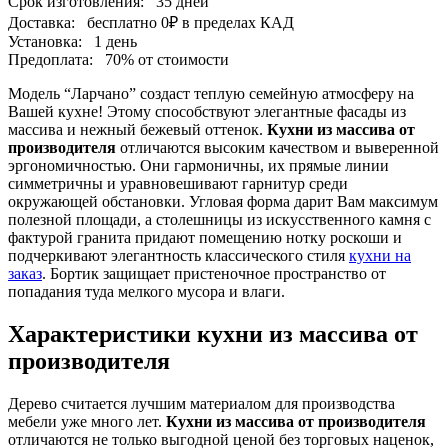
Срок изготовления:
35 дней
Доставка:
бесплатно
0₽
в пределах КАД
Установка:
1 день
Предоплата:
70% от стоимости
Модель “Ларчано” создаст теплую семейную атмосферу на
Вашей кухне! Этому способствуют элегантные фасады из
массива и нежный бежевый оттенок.
Кухни из массива от
производителя
отличаются высоким качеством и выверенной
эргономичностью. Они гармоничны, их прямые линии
симметричны и уравновешивают гарнитур среди
окружающей обстановки. Угловая форма дарит Вам максимум
полезной площади, а столешницы из искусственного камня с
фактурой гранита придают помещению нотку роскоши и
подчеркивают элегантность классического стиля
кухни на
заказ
. Бортик защищает пристеночное пространство от
попадания туда мелкого мусора и влаги.
Характеристики кухни из массива от
производителя
Дерево считается лучшим материалом для производства
мебели уже много лет.
Кухни из массива от производителя
отличаются не только выгодной ценой без торговых наценок,