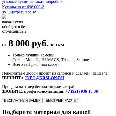
угловые кухни на заказ
подробнее
Кутильяно
от 698 000 ₽
≫
Смотреть все
≪
какая кухня
обойдется без
столешницы?
8 000 руб.
от
за п/м
Только лучший камень:
Corian, Montelli, HI-MACS, Tristone, Starone
Всего за 3 дня «под ключ»
Пересчитаем любой проект из салонов и сделаем...дешевле!
ПИШИТЕ:
INFO@KRSLON.RU
Приедем на замер бесплатно уже завтра!
ЗВОНИТЕ, профи-консультация:
+7 (921) 936-18-36
БЕСПЛАТНЫЙ ЗАМЕР
БЫСТРЫЙ РАСЧЕТ
Подберите материал для вашей