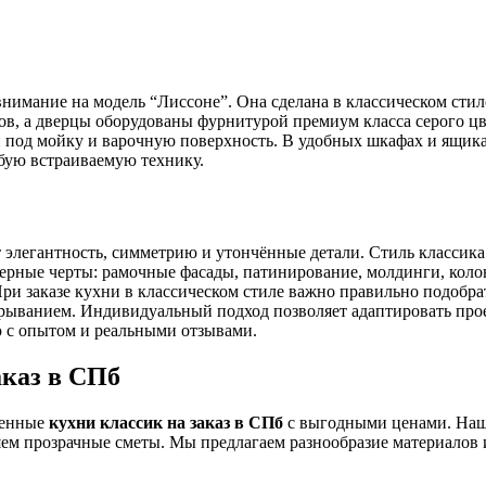
нимание на модель “Лиссоне”. Она сделана в классическом стиле
в, а дверцы оборудованы фурнитурой премиум класса серого цв
и под мойку и варочную поверхность. В удобных шкафах и ящик
юбую встраиваемую технику.
т элегантность, симметрию и утончённые детали. Стиль классика
терные черты: рамочные фасады, патинирование, молдинги, коло
При заказе кухни в классическом стиле важно правильно подобр
крыванием. Индивидуальный подход позволяет адаптировать про
 с опытом и реальными отзывами.
аказ в СПб
венные
кухни классик на заказ в СПб
с выгодными ценами. Наша
яем прозрачные сметы. Мы предлагаем разнообразие материалов