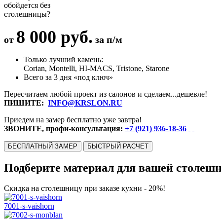
обойдется без
столешницы?
8 000 руб.
от
за п/м
Только лучший камень:
Corian, Montelli, HI-MACS, Tristone, Starone
Всего за 3 дня «под ключ»
Пересчитаем любой проект из салонов и сделаем...дешевле!
ПИШИТЕ:
INFO@KRSLON.RU
Приедем на замер бесплатно уже завтра!
ЗВОНИТЕ, профи-консультация:
+7 (921) 936-18-36
БЕСПЛАТНЫЙ ЗАМЕР
БЫСТРЫЙ РАСЧЕТ
Подберите материал для вашей столеш
Скидка на столешницу при заказе кухни - 20%!
7001-s-vaishorn