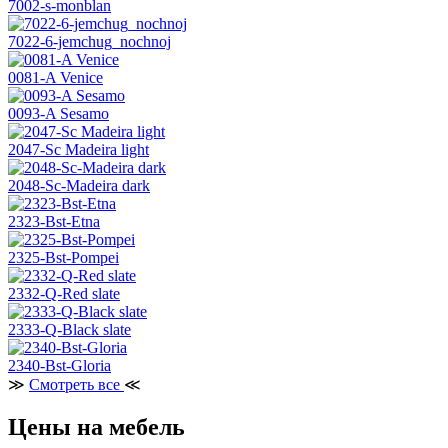
7002-s-monblan
7022-6-jemchug_nochnoj
0081-A Venice
0093-A Sesamo
2047-Sc Madeira light
2048-Sc-Madeira dark
2323-Bst-Etna
2325-Bst-Pompei
2332-Q-Red slate
2333-Q-Black slate
2340-Bst-Gloria
≫
Смотреть все
≪
Цены на мебель