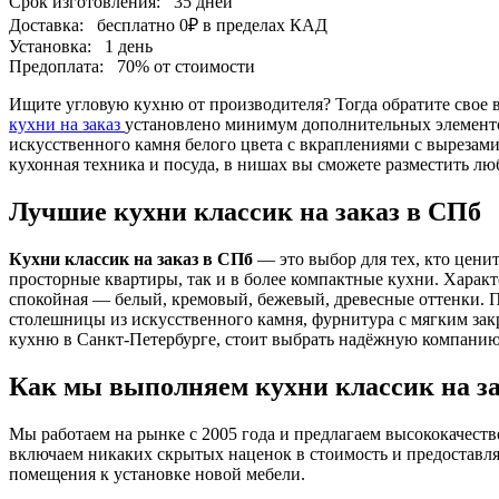
Срок изготовления:
35 дней
Доставка:
бесплатно
0₽
в пределах КАД
Установка:
1 день
Предоплата:
70% от стоимости
Ищите угловую кухню от производителя? Тогда обратите свое в
кухни на заказ
установлено минимум дополнительных элементо
искусственного камня белого цвета с вкраплениями с вырезам
кухонная техника и посуда, в нишах вы сможете разместить л
Лучшие кухни классик на заказ в СПб
Кухни классик на заказ в СПб
— это выбор для тех, кто цени
просторные квартиры, так и в более компактные кухни. Харак
спокойная — белый, кремовый, бежевый, древесные оттенки. 
столешницы из искусственного камня, фурнитура с мягким за
кухню в Санкт-Петербурге, стоит выбрать надёжную компанию
Как мы выполняем кухни классик на з
Мы работаем на рынке с 2005 года и предлагаем высококачест
включаем никаких скрытых наценок в стоимость и предоставл
помещения к установке новой мебели.