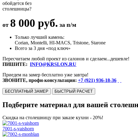
обойдется без
столешницы?
8 000 руб.
от
за п/м
Только лучший камень:
Corian, Montelli, HI-MACS, Tristone, Starone
Всего за 3 дня «под ключ»
Пересчитаем любой проект из салонов и сделаем...дешевле!
ПИШИТЕ:
INFO@KRSLON.RU
Приедем на замер бесплатно уже завтра!
ЗВОНИТЕ, профи-консультация:
+7 (921) 936-18-36
БЕСПЛАТНЫЙ ЗАМЕР
БЫСТРЫЙ РАСЧЕТ
Подберите материал для вашей столеш
Скидка на столешницу при заказе кухни - 20%!
7001-s-vaishorn