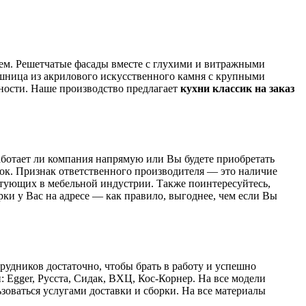
ием. Решетчатые фасады вместе с глухими и витражными
ешница из акрилового искусственного камня с крупными
ности. Наше производство предлагает
кухни классик на заказ
аботает ли компания напрямую или Вы будете приобретать
ток. Признак ответственного производителя — это наличие
тующих в мебельной индустрии. Также поинтересуйтесь,
рки у Вас на адресе — как правило, выгоднее, чем если Вы
рудников достаточно, чтобы брать в работу и успешно
Egger, Русста, Сидак, ВХЦ, Кос-Корнер. На все модели
ьзоваться услугами доставки и сборки. На все материалы