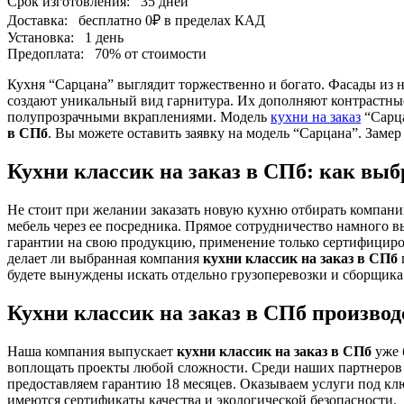
Срок изготовления:
35 дней
Доставка:
бесплатно
0₽
в пределах КАД
Установка:
1 день
Предоплата:
70% от стоимости
Кухня “Сарцана” выглядит торжественно и богато. Фасады из
создают уникальный вид гарнитура. Их дополняют контрастные
полупрозрачными вкраплениями. Модель
кухни на заказ
“Сарца
в СПб
. Вы можете оставить заявку на модель “Сарцана”. Замер
Кухни классик на заказ в СПб: как вы
Не стоит при желании заказать новую кухню отбирать компании
мебель через ее посредника. Прямое сотрудничество намного в
гарантии на свою продукцию, применение только сертифициро
делает ли выбранная компания
кухни классик на заказ в СПб
будете вынуждены искать отдельно грузоперевозки и сборщика 
Кухни классик на заказ в СПб произво
Наша компания выпускает
кухни классик на заказ в СПб
уже 
воплощать проекты любой сложности. Среди наших партнеров 
предоставляем гарантию 18 месяцев. Оказываем услуги под клю
имеются сертификаты качества и экологической безопасности.