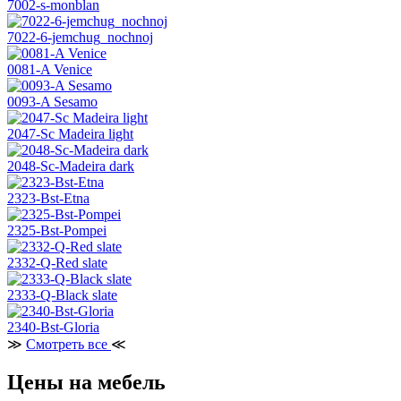
7002-s-monblan
7022-6-jemchug_nochnoj
0081-A Venice
0093-A Sesamo
2047-Sc Madeira light
2048-Sc-Madeira dark
2323-Bst-Etna
2325-Bst-Pompei
2332-Q-Red slate
2333-Q-Black slate
2340-Bst-Gloria
≫
Смотреть все
≪
Цены на мебель