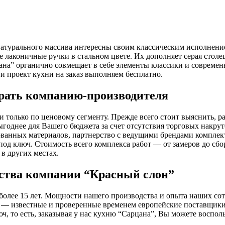
 натурального массива интересны своим классическим исполнен
 лаконичные ручки в стальном цвете. Их дополняет серая стол
на” органично совмещает в себе элементы классики и современ
 и проект кухни на заказ выполняем бесплатно.
брать компанию-производителя
 только по ценовому сегменту. Прежде всего стоит выяснить, р
ыгоднее для Вашего бюджета за счет отсутствия торговых накру
ванных материалов, партнерство с ведущими брендами комплек
под ключ. Стоимость всего комплекса работ — от замеров до сбо
в других местах.
дства компании “Красный слон”
более 15 лет. Мощности нашего производства и опыта наших сот
— известные и проверенные временем европейские поставщики: 
ч, то есть, заказывая у нас кухню “Сарцана”, Вы можете воспол