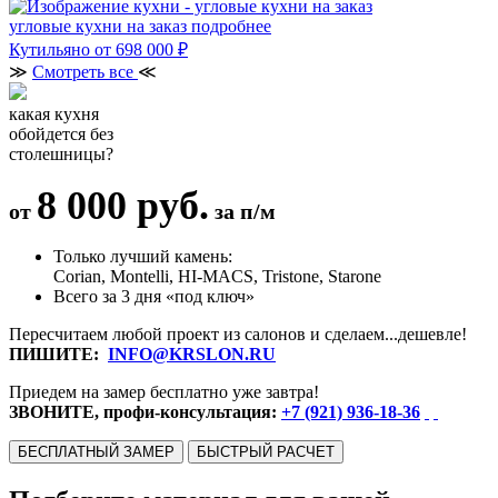
угловые кухни на заказ
подробнее
Кутильяно
от 698 000 ₽
≫
Смотреть все
≪
какая кухня
обойдется без
столешницы?
8 000 руб.
от
за п/м
Только лучший камень:
Corian, Montelli, HI-MACS, Tristone, Starone
Всего за 3 дня «под ключ»
Пересчитаем любой проект из салонов и сделаем...дешевле!
ПИШИТЕ:
INFO@KRSLON.RU
Приедем на замер бесплатно уже завтра!
ЗВОНИТЕ, профи-консультация:
+7 (921) 936-18-36
БЕСПЛАТНЫЙ ЗАМЕР
БЫСТРЫЙ РАСЧЕТ