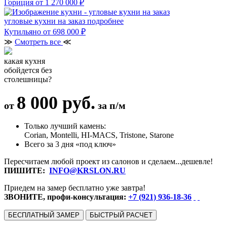
Гориция
от 1 270 000 ₽
угловые кухни на заказ
подробнее
Кутильяно
от 698 000 ₽
≫
Смотреть все
≪
какая кухня
обойдется без
столешницы?
8 000 руб.
от
за п/м
Только лучший камень:
Corian, Montelli, HI-MACS, Tristone, Starone
Всего за 3 дня «под ключ»
Пересчитаем любой проект из салонов и сделаем...дешевле!
ПИШИТЕ:
INFO@KRSLON.RU
Приедем на замер бесплатно уже завтра!
ЗВОНИТЕ, профи-консультация:
+7 (921) 936-18-36
БЕСПЛАТНЫЙ ЗАМЕР
БЫСТРЫЙ РАСЧЕТ