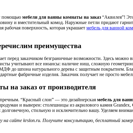
 с помощью
мебели для ванны комнаты на заказ
“Аквилея”! Это
аковину и вместительный комод. Наружные петли придают гарни
ая рабочая поверхность, которая украшает
мебель для ванной ко
перечислим преимущества
ает перед заказчиком безграничные возможности. Здесь можно 
исты учитывают все нюансы: наличие ниш, сложную геометрию 
ДФ до шпона натурального дерева с защитным покрытием. Благо
дартные фабричные изделия. Заказчик получает не просто мебел
ы на заказ от производителя
упречным. “Красный слон” — это дизайнерская
мебель для ванн
родуман и выверен: столешницы из акрилового камня Grandex, 
 долговечную, стильную и исключительно вашу. Уделяем вниман
у на сайте krslon.ru. Получите консультацию, бесплатный заме