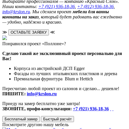
Выбирайте профессионалов — компанию «Красный Слон».
Наши контакты:
+7 (921) 936-18-36
,
+7 (812) 936-18-36
,
info@krslon.ru
. Мы сделаем проект
мебели для ванны
комнаты на заказ
, который будет радовать вас ежедневно
— удобно, надёжно и красиво.
≫
≪
ОСТАВЬТЕ ЗАЯВКУ
Понравился проект «Поллоне»?
Сделаю такой же эксклюзивный проект персонально для
Вас!
Корпуса из австрийской ДСП Egger
Фасады из лучших итальянских пластиков и дерева
Премиальная фурнитура Blum и Hettich
Пересчитаю любой проект из салонов и сделаю... дешевле!
ПИШИТЕ:
info@krslon.ru
Приеду на замер бесплатно уже завтра!
ЗВОНИТЕ, профи-консультация:
+7 (921) 936-18-36
Бесплатный замер
Быстрый расчёт
Посмотрите другию нашу мебель