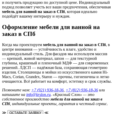
и получить продукцию по доступной цене. Индивидуальный
подход позволяет учесть все ваши предпочтения, обеспечивая
мебель для ванной на заказ в СПб
, которая идеально
подойдёт вашему интерьеру и нуждам.
Оформление мебели для ванной на
заказ в СПб
Когда мы проектируем
мебель для ванной на заказ в СПб
, в
центре внимания — устойчивость к влаге, удобство и
индивидуальный стиль. Для фасадов мы используем массив
— крепкий, живой материал, шпон — для текстурной
глубины, крашеный и пленочный МДФ — для современных
решений. ЛДСП — надёжная база, сохраняющая геометрию
изделия. Столешницы и мойки из искусственного камня Hi-
Macs, Corian, Grandex, Staron — прочны, гигиеничны и легко
очищаются. Всё работает на комфорт, эстетику и срок службы.
Позвоните нам:
+7 (921) 936-18-36
,
+7 (812) 936-18-36
или
напишите на
info@krslon.ru
. «Красный Слон» — это
собственное производство
мебели для ванной на заказ в
СПб
, индивидуальные проекты, гарантия и честный сервис.
≫
≪
ОСТАВЬТЕ ЗАЯВКУ