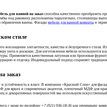
бель для ванной на заказ
способна качественно преобразить пр
тумбы под раковину расположены параллельно, столешницы выпо
ля обрамления ванны. Фасады
мебели для ванной комнаты
и экра
ском стиле
то воплощение элегантности, качества и безупречного стиля. 
феру уюта и роскоши. Для изготовления мебели используются в
атуры. Применяется качественная латунная или бронзовая фурни
гурацию и отделку. Индивидуальный подход сохраняет традицион
на заказ
 и устойчивость к влаге. В компании «Красный Слон» для фасад
ДФ для ярких и современных акцентов, пленочный МДФ для пр
ц и декоративных поверхностей мы используем искусственный к
сь с нами по телефону +7 (921) 936-18-36 или отправьте заявк