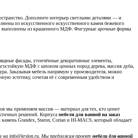
остранство. Дополните интерьер светлыми деталями — и
лнены из искусственного искусственного камня бежевого
н выполнены из крашенного МДФ. Фигурные арочные формы
Изящные фасады, утончённые декоративные элементы,
лагостойкую МДФ с шпоном ценных пород дерева, массив дуба,
тура. Заказывая мебель напрямую у производителя, можно
ную эстетику, сочетая её с современным удобством и
ов мы применяем массив — материал для тех, кто ценит
актичных решений. Корпуса
мебели для ванной на заказ
амень Grandex, Staron, Corian и HI-MACS, который обладает
у на info@krslon.ru. Мы предложим проект
мебели для ванной