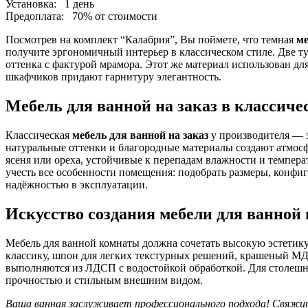
Установка:
1 день
Предоплата:
70% от стоимости
Посмотрев на комплект “Калабрия”, Вы поймете, что темная
ме
получите эргономичный интерьер в классическом стиле. Две 
оттенка с фактурой мрамора. Этот же материал использован д
шкафчиков придают гарнитуру элегантность.
Мебель для ванной на заказ в классиче
Классическая
мебель для ванной на заказ
у производителя — э
натуральные оттенки и благородные материалы создают атмос
ясеня или ореха, устойчивые к перепадам влажности и темпер
учесть все особенности помещения: подобрать размеры, конфи
надёжностью в эксплуатации.
Искусство создания мебели для ванной 
Мебель для ванной комнаты должна сочетать высокую эстетику
классику, шпон для легких текстурных решений, крашеный М
выполняются из ЛДСП с водостойкой обработкой. Для столешни
прочностью и стильным внешним видом.
Ваша ванная заслуживает профессионального подхода! Свяжите