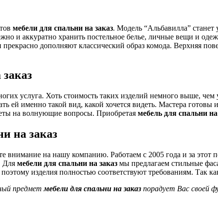
етов
мебели для спальни на заказ
. Модель “Альбавилла” стане
ежно и аккуратно хранить постельное белье, личные вещи и од
рекрасно дополняют классический образ комода. Верхняя повер
 заказ
ногих услуга. Хоть стоимость таких изделий немного выше, чем у
ать ей именно такой вид, какой хочется видеть. Мастера готовы
тветы на волнующие вопросы. Приобретая
мебель для спальни на
и на заказ
те внимание на нашу компанию. Работаем с 2005 года и за это
. Для
мебели для спальни на заказ
мы предлагаем стильные фаса
 поэтому изделия полностью соответствуют требованиям. Так ка
нный предмет
мебели для спальни на заказ
порадует Вас своей ф