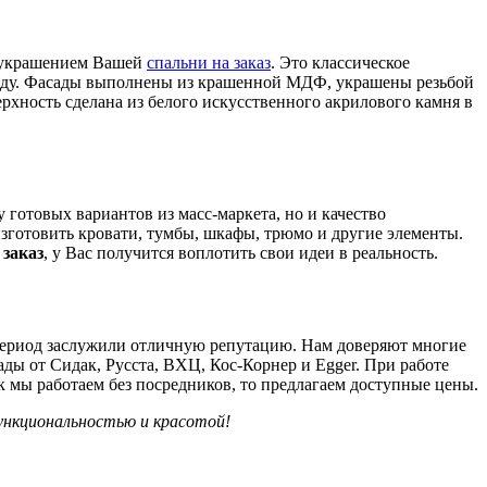
т украшением Вашей
спальни на заказ
. Это классическое
ежду. Фасады выполнены из крашенной МДФ, украшены резьбой
хность сделана из белого искусственного акрилового камня в
 готовых вариантов из масс-маркета, но и качество
 изготовить кровати, тумбы, шкафы, трюмо и другие элементы.
 заказ
, у Вас получится воплотить свои идеи в реальность.
т период заслужили отличную репутацию. Нам доверяют многие
ды от Сидак, Русста, ВХЦ, Кос-Корнер и Egger. При работе
к мы работаем без посредников, то предлагаем доступные цены.
ункциональностью и красотой!