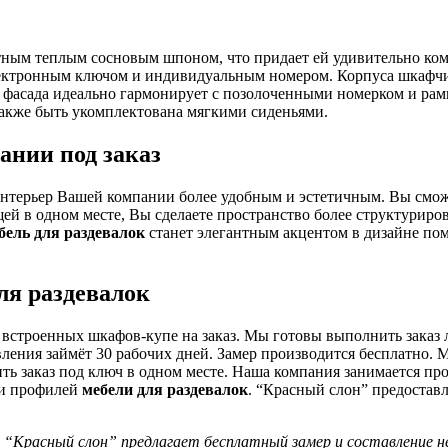
тным теплым сосновым шпоном, что придает ей удивительно ком
лектронным ключом и индивидуальным номером. Корпуса шкафчи
асада идеально гармонирует с позолоченными номерком и рамк
акже быть укомплектована мягкими сиденьями.
ании под заказ
 интерьер Вашей компании более удобным и эстетичным. Вы смож
ей в одном месте, Вы сделаете пространство более структурир
бель для раздевалок
станет элегантным акцентом в дизайне по
ля раздевалок
 встроенных шкафов-купе на заказ. Мы готовы выполнить заказ
ления займёт 30 рабочих дней. Замер производится бесплатно. 
чить заказ под ключ в одном месте. Наша компания занимается п
 и профилей
мебели для раздевалок
. “Красный слон” предоставл
 “Красный слон” предлагает бесплатный замер и составление не