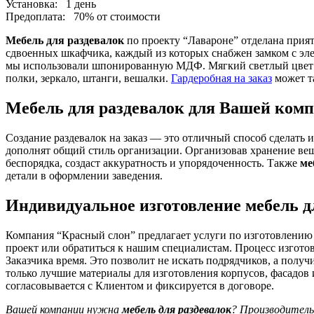
Установка:
1 день
Предоплата:
70% от стоимости
Мебель для раздевалок
по проекту “Лавароне” отделана прия
сдвоенных шкафчика, каждый из которых снабжен замком с э
мы использовали шпонированную МДФ. Мягкий светлый цвет ф
полки, зеркало, штанги, вешалки.
Гардеробная на заказ
может т
Мебель для раздевалок для Вашей комп
Создание раздевалок на заказ — это отличный способ сделать
дополнят общий стиль организации. Организовав хранение вещ
беспорядка, создаст аккуратность и упорядоченность. Также
ме
детали в оформлении заведения.
Индивидуальное изготовление мебель д
Компания “Красный слон” предлагает услуги по изготовлению
проект или обратиться к нашим специалистам. Процесс изготов
Заказчика время. Это позволит не искать подрядчиков, а полу
только лучшие материалы для изготовления корпусов, фасадов
согласовывается с Клиентом и фиксируется в договоре.
Вашей компании нужна
мебель для раздевалок
? Производитель