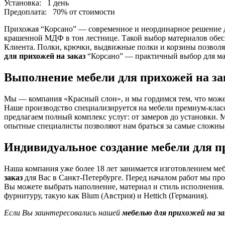
Установка:
1 день
Предоплата:
70% от стоимости
Прихожая “Корсано” — современное и неординарное решение дл
крашенной МДФ в тон лестнице. Такой выбор материалов обес
Клиента. Полки, крючки, выдвижные полки и корзины позволя
для прихожей на заказ
“Корсано” — практичный выбор для мал
Выполнение мебели для прихожей на за
Мы — компания «Красный слон», и мы гордимся тем, что мож
Наше производство специализируется на мебели премиум-класс
предлагаем полный комплекс услуг: от замеров до установки. 
опытные специалисты позволяют нам браться за самые сложные
Индивидуальное создание мебели для п
Наша компания уже более 18 лет занимается изготовлением меб
заказ
для Вас в Санкт-Петербурге. Перед началом работ мы пр
Вы можете выбрать наполнение, материал и стиль исполнения
фурнитуру, такую как Blum (Австрия) и Hettich (Германия).
Если Вы заинтересовались нашей
мебелью для прихожей на за