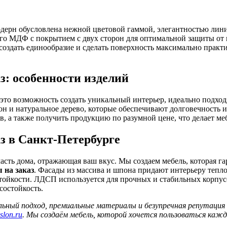
одерн обусловлена нежной цветовой гаммой, элегантностью лин
ного МДФ с покрытием с двух сторон для оптимальной защиты о
т создать единообразие и сделать поверхность максимально пра
з: особенности изделий
это возможность создать уникальный интерьер, идеально подхо
 и натуральное дерево, которые обеспечивают долговечность и 
, а также получить продукцию по разумной цене, что делает меб
з в Санкт-Петербурге
часть дома, отражающая ваш вкус. Мы создаем мебель, которая г
 на заказ
. Фасады из массива и шпона придают интерьеру теп
ойкости. ЛДСП используется для прочных и стабильных корпусов
состойкость.
ьный подход, премиальные материалы и безупречная репутация
slon.ru
. Мы создаём мебель, которой хочется пользоваться кажд