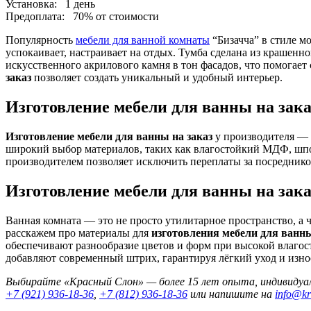
Установка:
1 день
Предоплата:
70% от стоимости
Популярность
мебели для ванной комнаты
“Бизачча” в стиле м
успокаивает, настраивает на отдых. Тумба сделана из крашен
искусственного акрилового камня в тон фасадов, что помогае
заказ
позволяет создать уникальный и удобный интерьер.
Изготовление мебели для ванны на зака
Изготовление мебели для ванны на заказ
у производителя — 
широкий выбор материалов, таких как влагостойкий МДФ, шпон
производителем позволяет исключить переплаты за посредников
Изготовление мебели для ванны на зака
Ванная комната — это не просто утилитарное пространство, а 
расскажем про материалы для
изготовления мебели для ванны
обеспечивают разнообразие цветов и форм при высокой влагост
добавляют современный штрих, гарантируя лёгкий уход и изно
Выбирайте «Красный Слон» — более 15 лет опыта, индивидуал
+7 (921) 936-18-36
,
+7 (812) 936-18-36
или напишите на
info@kr