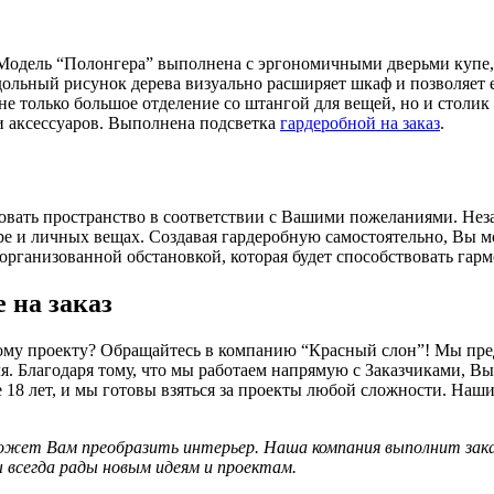
Модель “Полонгера” выполнена с эргономичными дверьми купе, 
ьный рисунок дерева визуально расширяет шкаф и позволяет 
 не только большое отделение со штангой для вещей, но и столик
и аксессуаров. Выполнена подсветка
гардеробной на заказ
.
овать пространство в соответствии с Вашими пожеланиями. Нез
ире и личных вещах. Создавая гардеробную самостоятельно, Вы 
организованной обстановкой, которая будет способствовать гарм
 на заказ
му проекту? Обращайтесь в компанию “Красный слон”! Мы пре
. Благодаря тому, что мы работаем напрямую с Заказчиками, Вы
е 18 лет, и мы готовы взяться за проекты любой сложности. На
ожет Вам преобразить интерьер. Наша компания выполнит заказ
ы всегда рады новым идеям и проектам.