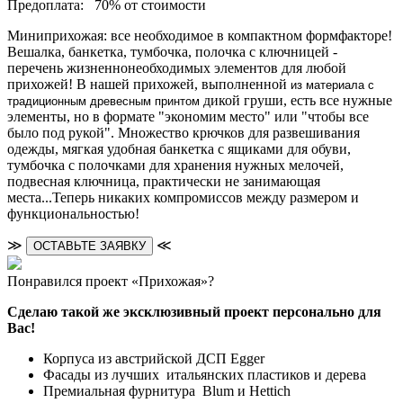
Предоплата:
70% от стоимости
Миниприхожая: все необходимое в компактном формфакторе!
Вешалка, банкетка, тумбочка, полочка с ключницей -
перечень жизненнонеобходимых элементов для любой
прихожей! В нашей прихожей, выполненной
из материала с
дикой груши, есть все нужные
традиционным древесным принтом
элементы, но в формате "экономим место" или "чтобы все
было под рукой". Множество крючков для развешивания
одежды, мягкая удобная банкетка с ящиками для обуви,
тумбочка с полочками для хранения нужных мелочей,
подвесная ключница, практически не занимающая
места...Теперь никаких компромиссов между размером и
функциональностью!
≫
≪
ОСТАВЬТЕ ЗАЯВКУ
Понравился проект «Прихожая»?
Сделаю такой же эксклюзивный проект персонально для
Вас!
Корпуса из австрийской ДСП Egger
Фасады из лучших итальянских пластиков и дерева
Премиальная фурнитура Blum и Hettich