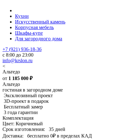
Кухни
Искусственный камень
Корпусная мебель
Шкафы-купе
Для загородного дома
+7 (921) 936-18-36
с 8:00 до 23:00
info@krslon.ru
<
Альтедо
от
1 185 000
₽
Альтедо
гостиная в загородном доме
Эксклюзивный проект
3D-проект в подарок
Бесплатный замер
3 года гарантии
Комплектация
Цвет: Коричневый
Срок изготовления:
35 дней
Доставка:
бесплатно
0₽
в пределах КАД