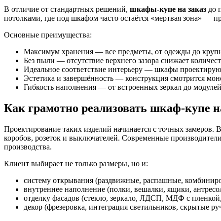
В отличие от стандартных решений,
шкафы-купе на заказ
до 
потолками, где под шкафом часто остаётся «мертвая зона» — 
Основные преимущества:
Максимум хранения — все предметы, от одежды до крупн
Без пыли — отсутствие верхнего зазора снижает количест
Идеальное соответствие интерьеру — шкафы проектируютс
Эстетика и завершённость — конструкция смотрится моно
Гибкость наполнения — от встроенных зеркал до модулей
Как грамотно реализовать шкаф-купе на
Проектирование таких изделий начинается с точных замеров. 
коробов, розеток и выключателей. Современные производители
производства.
Клиент выбирает не только размеры, но и:
систему открывания (раздвижные, распашные, комбинир
внутреннее наполнение (полки, вешалки, ящики, антресо
отделку фасадов (стекло, зеркало, ЛДСП, МДФ с пленкой,
декор (фрезеровка, интеграция светильников, скрытые ру