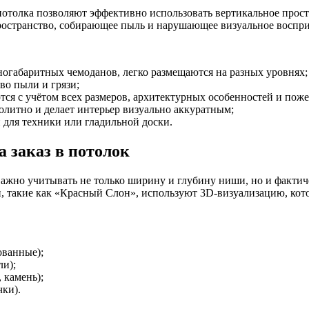
потолка позволяют эффективно использовать вертикальное прост
пространство, собирающее пыль и нарушающее визуальное воспри
огабаритных чемоданов, легко размещаются на разных уровнях;
во пыли и грязи;
я с учётом всех размеров, архитектурных особенностей и поже
литно и делает интерьер визуально аккуратным;
 для техники или гладильной доски.
 заказ в потолок
Важно учитывать не только ширину и глубину ниши, но и факти
, такие как «Красный Слон», используют 3D-визуализацию, кото
ованные);
ли);
 камень);
чки).