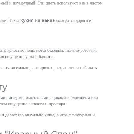
рный и изумрудный. Эти цвета используют как в чистом
кухня на заказ
дами. Такая
смотрится дорого и
популярностью пользуются бежевый, пыльно-розовый,
вая ощущение уюта и баланса.
очется визуально расширить пространство и избежать
ту
сными фасадами, акцентными ящиками в оливковом или
этом ощущение лёгкости и простора.
и делает его визуально чище, а игра с фактурами и