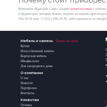
Почему стоит приобрест
Компания «Красный Слон» создаёт
кухни на заказ
с учётом 
и фурнитуры, которые можно увидеть на нашем производств
936-18-36 или +7 (921) 936-18-36, либо напишите на
info@kr
Мебель и камень
Поиск на сайте
Кухни
Искусственный камень
Корпусная мебель
Шкафы-купе
Для загородного дома
О компании
О нас
Новости
Портфолио
Контакты
Клиентам
Отзывы