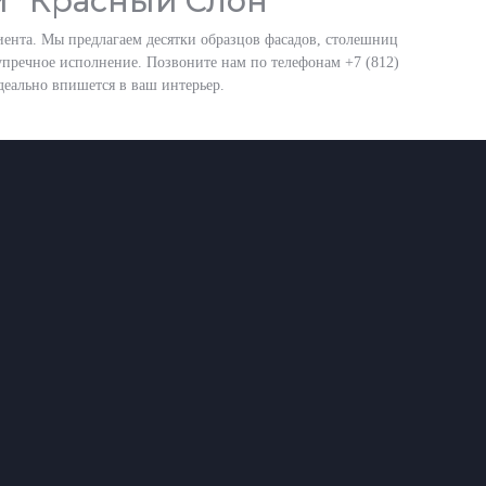
и "Красный Слон"
ента. Мы предлагаем десятки образцов фасадов, столешниц
пречное исполнение. Позвоните нам по телефонам +7 (812)
еально впишется в ваш интерьер.