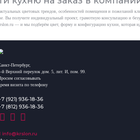
и кухню на заказ в компани
актуальных цветовых трендов, особенностей помещения и пожеланий кли
е. Вы получите индивидуальный проект, грамотную консультацию и безу
slon.ru
— и мы подберём цвет, форму и конфигурацию кухни, которая ид
Санкт-Петербург,
2-й Верхний переулок дом. 5, лит. И, пом. 99.
Просим согласовывать
время визита по телефону
+7 (921) 936-18-36
+7 (812) 936-18-36
info@krslon.ru