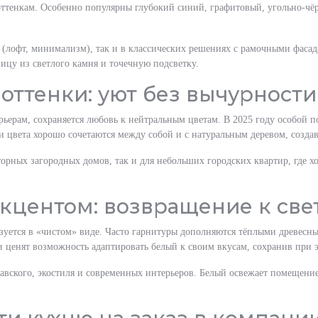
ттенкам. Особенно популярны глубокий синий, графитовый, угольно-чё
 (лофт, минимализм), так и в классических решениях с рамочными фаса
ицу из светлого камня и точечную подсветку.
оттенки: уют без вычурности
рьерам, сохраняется любовь к нейтральным цветам. В 2025 году особой 
и цвета хорошо сочетаются между собой и с натуральным деревом, созда
торных загородных домов, так и для небольших городских квартир, где х
 акцентом: возвращение к све
ользуется в «чистом» виде. Часто гарнитуры дополняются тёплыми древе
ки ценят возможность адаптировать белый к своим вкусам, сохранив при 
вского, экостиля и современных интерьеров. Белый освежает помещение 