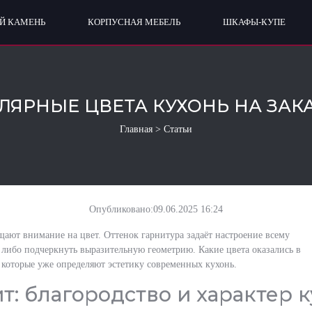
Й КАМЕНЬ
КОРПУСНАЯ МЕБЕЛЬ
ШКАФЫ-КУПЕ
ЯРНЫЕ ЦВЕТА КУХОНЬ НА ЗАКАЗ
Главная
>
Статьи
Опубликовано:
09.06.2025 16:24
щают внимание на цвет. Оттенок гарнитура задаёт настроение всему
 либо подчеркнуть выразительную геометрию. Какие цвета оказались в
 которые уже определяют эстетику современных кухонь.
т: благородство и характер к