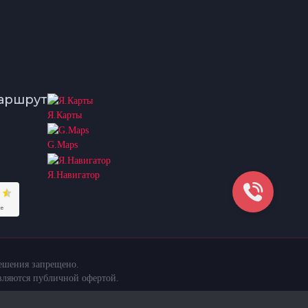
аршрут
Я.Карты
G.Maps
Я.Навигатор
решения запрещено.
вляются публичной офертой.