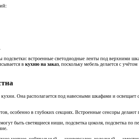
ий:
.
ы подсветки: встроенные светодиодные ленты под верхними шк
исывается в
кухню на заказ
, поскольку мебель делается с учёто
стна
 кухни. Она располагается под навесными шкафами и освещает
ов, особенно в глубоких секциях. Встроенные сенсоры делают п
о могут быть светящиеся ниши, подсветка цоколя, подсветка по 
ние.
кухню уютнее, нейтральный — универсален, холодный — уместен