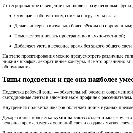
Интегрированное освещение выполняет сразу несколько функц
Освещает рабочую зону, снижая нагрузку на глаза;
Делает интерьер визуально более лёгким и современным;
Помогает зонировать пространство в кухне-гостиной;
Добавляет уюта в вечернее время без яркого общего света
На этапе проектирования можно предусмотреть различные тип
нижних шкафов, декоративные контуры. Всё это органично вп
оборудования.
Типы подсветки и где она наиболее уме
Подсветка рабочей зоны — обязательный элемент современной
светодиодные ленты в алюминиевом профиле с рассеивателем.
Внутренняя подсветка шкафов облегчает поиск нужных предмет
Декоративная подсветка
кухни на заказ
создаёт атмосферу: эт
вечернее время, заменяя основной свет и создавая мягкое свече
Важно продумать цветовую температуру: тёплый свет делает 