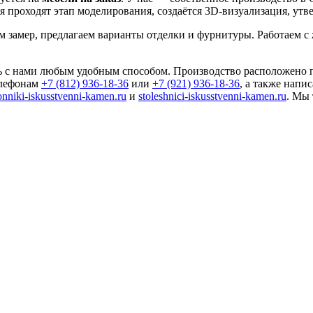
 проходят этап моделирования, создаётся 3D-визуализация, утв
ем замер, предлагаем варианты отделки и фурнитуры. Работаем 
с нами любым удобным способом. Производство расположено по а
елефонам
+7 (812) 936-18-36
или
+7 (921) 936-18-36
, а также напи
nniki-iskusstvenni-kamen.ru
и
stoleshnici-iskusstvenni-kamen.ru
. Мы 