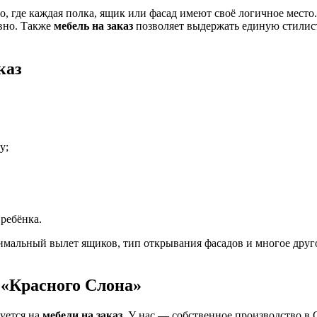
, где каждая полка, ящик или фасад имеют своё логичное место
вно. Также
мебель на заказ
позволяет выдержать единую стилист
каз
у;
 ребёнка.
льный вылет ящиков, тип открывания фасадов и многое другое.
 «Красного Слона»
уется на
мебели на заказ
. У нас — собственное производство в 