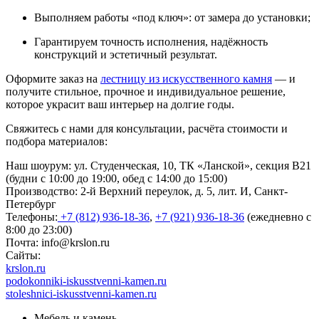
Выполняем работы «под ключ»: от замера до установки;
Гарантируем точность исполнения, надёжность
конструкций и эстетичный результат.
Оформите заказ на
лестницу из искусственного камня
— и
получите стильное, прочное и индивидуальное решение,
которое украсит ваш интерьер на долгие годы.
Свяжитесь с нами для консультации, расчёта стоимости и
подбора материалов:
Наш шоурум: ул. Студенческая, 10, ТК «Ланской», секция В21
(будни с 10:00 до 19:00, обед с 14:00 до 15:00)
Производство: 2-й Верхний переулок, д. 5, лит. И, Санкт-
Петербург
Телефоны:
+7 (812) 936-18-36
,
+7 (921) 936-18-36
(ежедневно с
8:00 до 23:00)
Почта:
info@krslon.ru
Сайты:
krslon.ru
podokonniki-iskusstvenni-kamen.ru
stoleshnici-iskusstvenni-kamen.ru
Мебель и камень