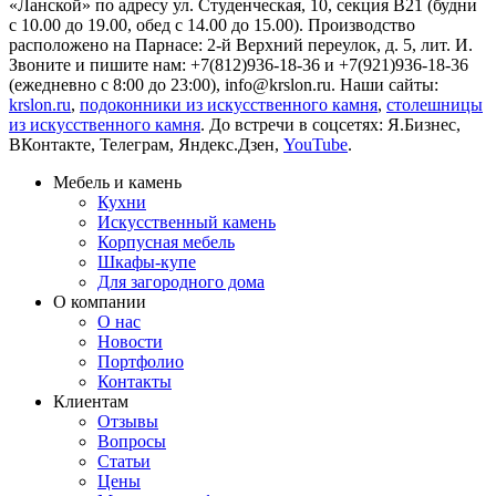
«Ланской» по адресу ул. Студенческая, 10, секция В21 (будни
с 10.00 до 19.00, обед с 14.00 до 15.00). Производство
расположено на Парнасе: 2-й Верхний переулок, д. 5, лит. И.
Звоните и пишите нам: +7(812)936-18-36 и +7(921)936-18-36
(ежедневно с 8:00 до 23:00),
info@krslon.ru
. Наши сайты:
krslon.ru
,
подоконники из искусственного камня
,
столешницы
из искусственного камня
. До встречи в соцсетях:
Я.Бизнес
,
ВКонтакте
,
Телеграм
,
Яндекс.Дзен
,
YouTube
.
Мебель и камень
Кухни
Искусственный камень
Корпусная мебель
Шкафы-купе
Для загородного дома
О компании
О нас
Новости
Портфолио
Контакты
Клиентам
Отзывы
Вопросы
Статьи
Цены