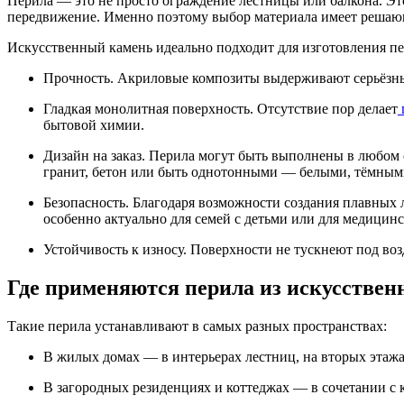
Перила — это не просто ограждение лестницы или балкона. Это
передвижение. Именно поэтому выбор материала имеет решаю
Искусственный камень идеально подходит для изготовления п
Прочность. Акриловые композиты выдерживают серьёзны
Гладкая монолитная поверхность. Отсутствие пор делает
бытовой химии.
Дизайн на заказ. Перила могут быть выполнены в любом
гранит, бетон или быть однотонными — белыми, тёмным
Безопасность. Благодаря возможности создания плавных
особенно актуально для семей с детьми или для медицин
Устойчивость к износу. Поверхности не тускнеют под воз
Где применяются перила из искусствен
Такие перила устанавливают в самых разных пространствах:
В жилых домах — в интерьерах лестниц, на вторых этажах
В загородных резиденциях и коттеджах — в сочетании с