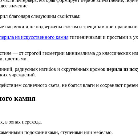
 часть интерьера, которая формирует первое впечатление, подч
щее значение.
ерил благодаря следующим свойствам:
е нагрузки и не подвержены сколам и трещинам при правильной
перила из искусственного камня
гигиеничными и простыми в ухо
 стиле — от строгой геометрии минимализма до классических и
и, цветными.
 линий, радиусных изгибов и скруглённых кромок
перила из ис
ских учреждений.
действием солнечного света, не боятся влаги и сохраняют презе
ного камня
, в зонах перехода.
 каменными подоконниками, ступенями или мебелью.