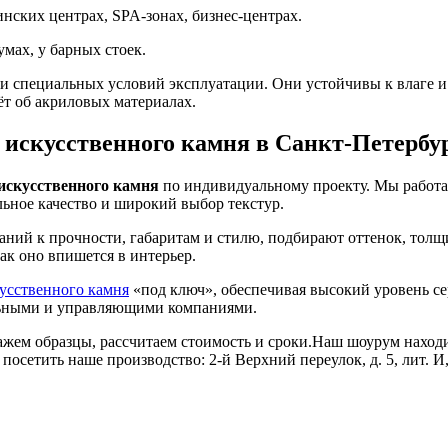
нских центрах, SPA-зонах, бизнес-центрах.
умах, у барных стоек.
и специальных условий эксплуатации. Они устойчивы к влаге и 
ёт об акриловых материалах.
 искусственного камня в Санкт-Петербу
 искусственного камня
по индивидуальному проекту. Мы работ
льное качество и широкий выбор текстур.
аний к прочности, габаритам и стилю, подбирают оттенок, тол
ак оно впишется в интерьер.
кусственного камня
«под ключ», обеспечивая высокий уровень сер
ельными и управляющими компаниями.
жем образцы, рассчитаем стоимость и сроки.Наш шоурум находит
те посетить наше производство: 2-й Верхний переулок, д. 5, лит. 