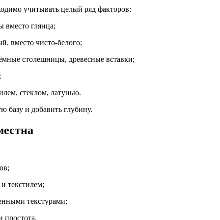
ходимо учитывать целый ряд факторов:
ы вместо глянца;
й, вместо чисто-белого;
ёмные столешницы, древесные вставки;
;
илем, стеклом, латунью.
ю базу и добавить глубину.
местна
ов;
 и текстилем;
менными текстурами;
и простота.