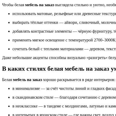
Чтобы белая
мебель на заказ
выглядела стильно и уютно, необ
использовать матовые, рельефные или древесные текстур
выбирать тёплые оттенки — айвори, сливочный, молочны
добавлять контрастные элементы — чёрную фурнитуру, т
применять мягкое освещение с температурой 2700–3000К
сочетать белый с теплыми материалами — деревом, текст
Даже небольшие акценты способны визуально «разогреть» белу
В каких стилях белая мебель на заказ у
Белая
мебель на заказ
хорошо раскрывается в ряде интерьеров:
в минимализме — за счёт чистоты линий и гладких фасад
в скандинавском стиле — благодаря сочетанию с деревом
в неоклассике — в тандеме с молдингами, латунью и ка
в интерьерах в японском стиле — где важны свет, воздух 